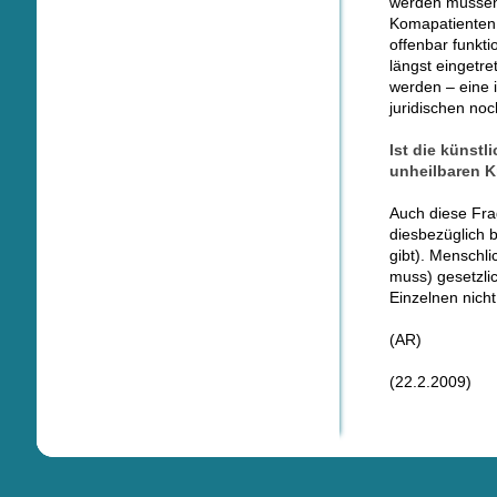
werden müssen 
Komapatienten 
offenbar funkti
längst eingetr
werden – eine i
juridischen no
Ist die künst
unheilbaren K
Auch diese Frag
diesbezüglich 
gibt). Menschlic
muss) gesetzli
Einzelnen nich
(AR)
(22.2.2009)