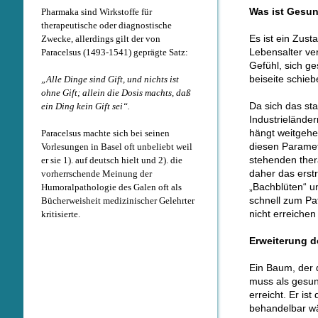
Was ist Gesun
Pharmaka sind Wirkstoffe für
therapeutische oder diagnostische
Es ist ein Zus
Zwecke, allerdings gilt der von
Lebensalter ve
Paracelsus (1493-1541) geprägte Satz:
Gefühl, sich ge
beiseite schieb
„Alle Dinge sind Gift, und nichts ist
ohne Gift; allein die Dosis machts, daß
Da sich das st
ein Ding kein Gift sei“.
Industrieländer
hängt weitgeh
Paracelsus machte sich bei seinen
diesen Paramet
Vorlesungen in Basel oft unbeliebt weil
stehenden thera
er sie 1). auf deutsch hielt und 2). die
daher das erst
vorherrschende Meinung der
„Bachblüten“ un
Humoralpathologie des Galen oft als
schnell zum Pa
Bücherweisheit medizinischer Gelehrter
nicht erreichen
kritisierte.
Erweiterung d
Ein Baum, der 
muss als gesun
erreicht. Er is
behandelbar wä