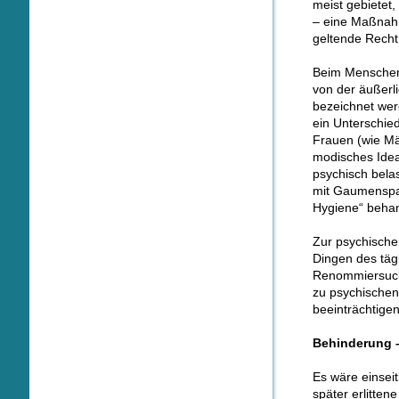
meist gebietet
– eine Maßnah
geltende Recht 
Beim Menschen 
von der äußerl
bezeichnet wer
ein Unterschie
Frauen (wie Mä
modisches Idea
psychisch bela
mit Gaumenspal
Hygiene“ behan
Zur psychische
Dingen des täg
Renommiersucht
zu psychischen
beeinträchtigen
Behinderung –
Es wäre einsei
später erlitten