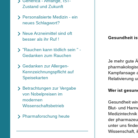
Generica - Anfänge, IST-
Zustand und Zukunft
Personalisierte Medizin - ein
neues Schlagwort?
Neue Arzneimittel sind oft
Gesundheit ist
besser als ihr Ruf !
"Rauchen kann tödlich sein " -
Gedanken zum Rauchen
Je mehr gute Ä
Gedanken zur Allergen-
pharmakologisc
Kennzeichnungspflicht auf
Kampfansage an
Speisekarten
Relativierung 
Betrachtungen zur Vergabe
Wer ist gesu
von Nobelpreisen im
modernen
Gesundheit wir
Wissenschaftsbetrieb
Blut- und Harn
Medizintechnik
Pharmaforschung heute
der pharmazeut
unter uns find
Wissenschaft, 