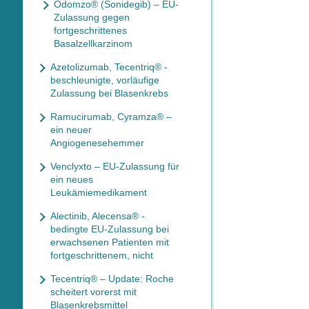
Odomzo® (Sonidegib) – EU-
Zulassung gegen
fortgeschrittenes
Basalzellkarzinom
Azetolizumab, Tecentriq® -
beschleunigte, vorläufige
Zulassung bei Blasenkrebs
Ramucirumab, Cyramza® –
ein neuer
Angiogenesehemmer
Venclyxto – EU-Zulassung für
ein neues
Leukämiemedikament
Alectinib, Alecensa® -
bedingte EU-Zulassung bei
erwachsenen Patienten mit
fortgeschrittenem, nicht
Tecentriq® – Update: Roche
scheitert vorerst mit
Blasenkrebsmittel