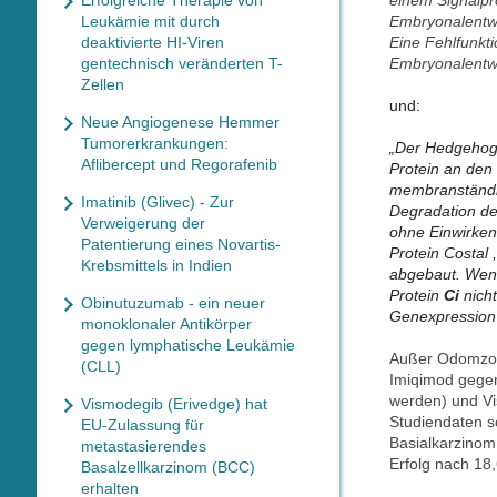
Erfolgreiche Therapie von
einem Signalpr
Leukämie mit durch
Embryonalentwi
deaktivierte HI-Viren
Eine Fehlfunkt
gentechnisch veränderten T-
Embryonalentw
Zellen
und:
Neue Angiogenese Hemmer
Tumorerkrankungen:
„Der Hedgehog-
Aflibercept und Regorafenib
Protein an den 
membranständig
Imatinib (Glivec) - Zur
Degradation de
Verweigerung der
ohne Einwirke
Patentierung eines Novartis-
Protein Costal
Krebsmittels in Indien
abgebaut. Wenn
Protein
Ci
nicht
Obinutuzumab - ein neuer
Genexpression
monoklonaler Antikörper
gegen lymphatische Leukämie
Außer Odomzo® 
(CLL)
Imiqimod gegen
werden) und Vi
Vismodegib (Erivedge) hat
Studiendaten s
EU-Zulassung für
Basialkarzino
metastasierendes
Erfolg nach 18
Basalzellkarzinom (BCC)
erhalten