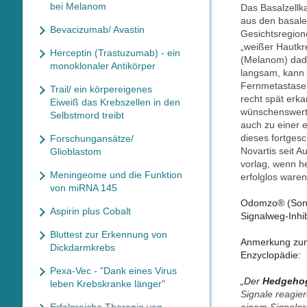
bei Melanom
Das Basalzellk
aus den basale
Bevacizumab/ Avastin
Gesichtsregion
„weißer Hautkr
Herceptin (Trastuzumab) - ein
(Melanom) dadu
monoklonaler Antikörper
langsam, kann 
Fernmetastasen
Trail/ ein körpereigenes
recht spät erk
Eiweiß das Krebszellen in den
wünschenswert 
Selbstmord treibt
auch zu einer e
dieses fortgesc
Forschungansätze/
Novartis seit 
Glioblastom
vorlag, wenn h
Meningeome und die Funktion
erfolglos waren
von miRNA 145
Odomzo® (Sonid
Aspirin plus Cobalt
Signalweg-Inhib
Bluttest zur Erkennung von
Anmerkung zum 
Dickdarmkrebs
Enzyclopädie:
Pexa-Vec - "Dank eines Virus
„Der
Hedgeho
leben Krebskranke länger"
Signale reagie