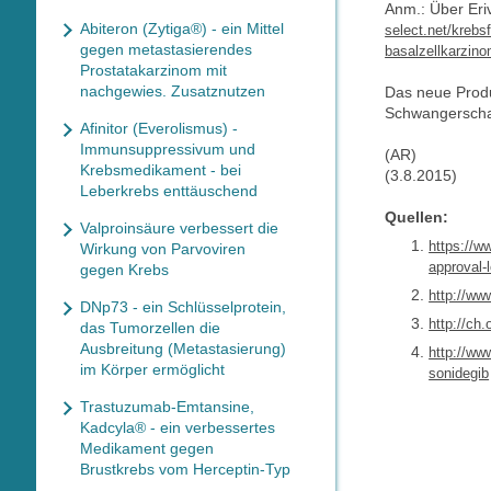
Anm.: Über Eri
Abiteron (Zytiga®) - ein Mittel
select.net/kreb
gegen metastasierendes
basalzellkarzino
Prostatakarzinom mit
nachgewies. Zusatznutzen
Das neue Produ
Schwangerschaf
Afinitor (Everolismus) -
Immunsuppressivum und
(AR)
Krebsmedikament - bei
(3.8.2015)
Leberkrebs enttäuschend
Quellen:
Valproinsäure verbessert die
https://
Wirkung von Parvoviren
approval-
gegen Krebs
http://ww
DNp73 - ein Schlüsselprotein,
http://ch
das Tumorzellen die
Ausbreitung (Metastasierung)
http://ww
im Körper ermöglicht
sonidegib
Trastuzumab-Emtansine,
Kadcyla® - ein verbessertes
Medikament gegen
Brustkrebs vom Herceptin-Typ