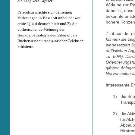
ein Ding kein Gift sei“.
Wirkung zur Re
dabei ist, dass
Paracelsus machte sich bei seinen
bekannte antid
Vorlesungen in Basel oft unbeliebt weil
höhere Konzent
er sie 1). auf deutsch hielt und 2). die
vorherrschende Meinung der
Zitat aus der 
Humoralpathologie des Galen oft als
können sie zei
Bücherweisheit medizinischer Gelehrter
eingesetzten 60
kritisierte.
unlöslichen Agg
zu -50%). Dies
Orientierungsf
giftigen Ablag
Nervenzellen 
Interessante Er
1)
die Beo
Transp
2)
die Akt
für Alz
Abbaupr
Hirntra