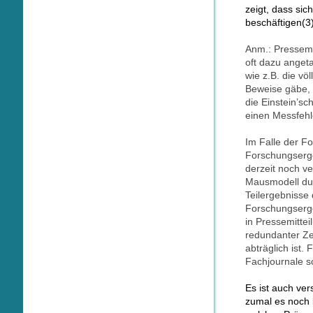
zeigt, dass si
beschäftigen(3)
Anm.: Pressemi
oft dazu anget
wie z.B. die vö
Beweise gäbe, 
die Einstein’sc
einen Messfehle
Im Falle der F
Forschungserge
derzeit noch v
Mausmodell dur
Teilergebnisse 
Forschungserge
in Pressemittei
redundanter Ze
abträglich ist.
Fachjournale s
Es ist auch ver
zumal es noch k