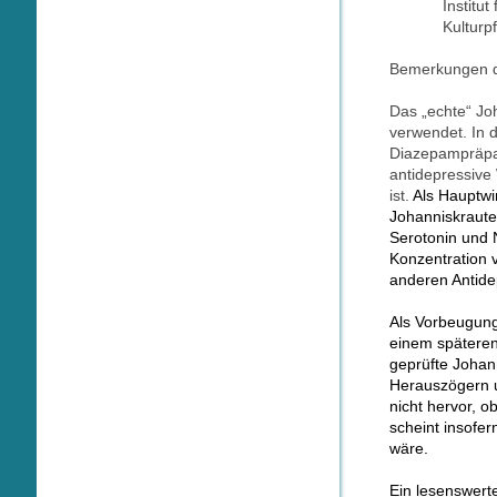
Institu
Kulturp
Bemerkungen de
Das „echte“ Joh
verwendet. In d
Diazepampräpar
antidepressive 
ist.
Als Hauptwir
Johanniskraut
Serotonin und 
Konzentration
anderen Antidep
Als Vorbeugung
einem späteren
geprüfte Johan
Herauszögern u
nicht hervor, 
scheint insofe
wäre.
Ein lesenswert