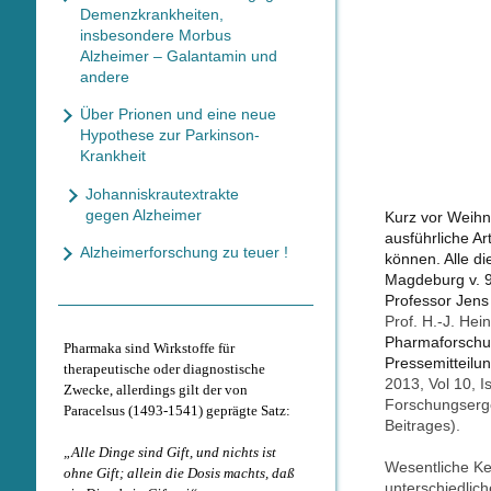
Demenzkrankheiten,
insbesondere Morbus
Alzheimer – Galantamin und
andere
Über Prionen und eine neue
Hypothese zur Parkinson-
Krankheit
Johanniskrautextrakte
gegen Alzheimer
Kurz vor Weihn
ausführliche Ar
Alzheimerforschung zu teuer !
können. Alle di
Magdeburg v. 9
Professor Jens
Prof. H.-J. Hei
Pharmaforschun
Pharmaka sind Wirkstoffe für
Pressemitteilu
therapeutische oder diagnostische
2013, Vol 10, I
Zwecke, allerdings gilt der von
Forschungserg
Paracelsus (1493-1541) geprägte Satz:
Beitrages).
„Alle Dinge sind Gift, und nichts ist
Wesentliche Ke
ohne Gift; allein die Dosis machts, daß
unterschiedlic