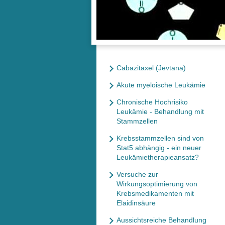
Cabazitaxel (Jevtana)
Akute myeloische Leukämie
Chronische Hochrisiko
Leukämie - Behandlung mit
Stammzellen
Krebsstammzellen sind von
Stat5 abhängig - ein neuer
Leukämietherapieansatz?
Versuche zur
Wirkungsoptimierung von
Krebsmedikamenten mit
Elaidinsäure
Aussichtsreiche Behandlung