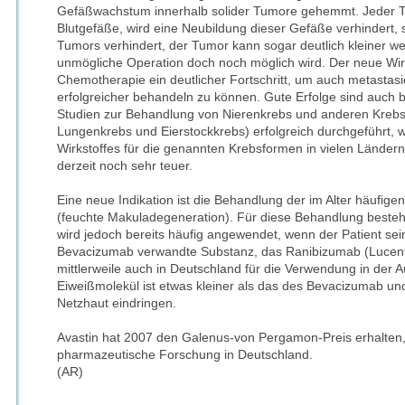
Gefäßwachstum innerhalb solider Tumore gehemmt. Jeder T
Blutgefäße, wird eine Neubildung dieser Gefäße verhindert
Tumors verhindert, der Tumor kann sogar deutlich kleiner w
unmögliche Operation doch noch möglich wird. Der neue Wirks
Chemotherapie ein deutlicher Fortschritt, um auch metastas
erfolgreicher behandeln zu können. Gute Erfolge sind auch 
Studien zur Behandlung von Nierenkrebs und anderen Kreb
Lungenkrebs und Eierstockkrebs) erfolgreich durchgeführt, 
Wirkstoffes für die genannten Krebsformen in vielen Ländern f
derzeit noch sehr teuer.
Eine neue Indikation ist die Behandlung der im Alter häufig
(feuchte Makuladegeneration). Für diese Behandlung besteh
wird jedoch bereits häufig angewendet, wenn der Patient seine
Bevacizumab verwandte Substanz, das Ranibizumab (Lucentis
mittlerweile auch in Deutschland für die Verwendung in der
Eiweißmolekül ist etwas kleiner als das des Bevacizumab und
Netzhaut eindringen.
Avastin hat 2007 den Galenus-von Pergamon-Preis erhalten,
pharmazeutische Forschung in Deutschland.
(AR)