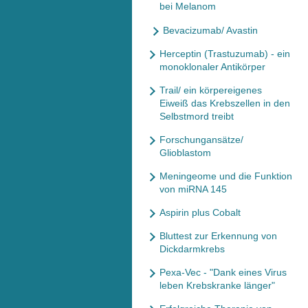
bei Melanom
Bevacizumab/ Avastin
Herceptin (Trastuzumab) - ein
monoklonaler Antikörper
Trail/ ein körpereigenes
Eiweiß das Krebszellen in den
Selbstmord treibt
Forschungansätze/
Glioblastom
Meningeome und die Funktion
von miRNA 145
Aspirin plus Cobalt
Bluttest zur Erkennung von
Dickdarmkrebs
Pexa-Vec - "Dank eines Virus
leben Krebskranke länger"