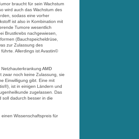
umor braucht für sein Wachstum
, so wird auch das Wachstum des
erden, sodass eine vorher
toff ist also in Kombination mit
ierende Tumore wesentlich
bei Brustkrebs nachgewiesen,
sformen (Bauchspeicheldrüse,
was zur Zulassung des
ührte. Allerdings ist Avastin©
en Netzhauterkrankung
AMD
t zwar noch keine Zulassung, sie
 Einwilligung gibt. Eine mit
®), ist in einigen Ländern und
 Augenheilkunde zugelassen. Das
 soll dadurch besser in die
 einen Wissenschaftspreis für