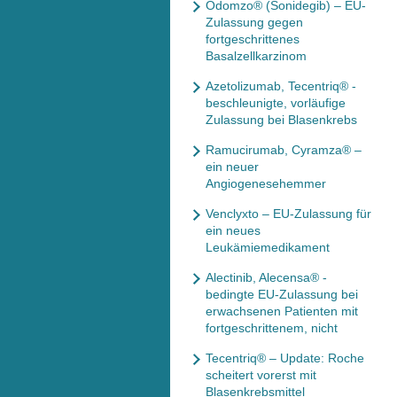
Odomzo® (Sonidegib) – EU-
Zulassung gegen
fortgeschrittenes
Basalzellkarzinom
Azetolizumab, Tecentriq® -
beschleunigte, vorläufige
Zulassung bei Blasenkrebs
Ramucirumab, Cyramza® –
ein neuer
Angiogenesehemmer
Venclyxto – EU-Zulassung für
ein neues
Leukämiemedikament
Alectinib, Alecensa® -
bedingte EU-Zulassung bei
erwachsenen Patienten mit
fortgeschrittenem, nicht
Tecentriq® – Update: Roche
scheitert vorerst mit
Blasenkrebsmittel