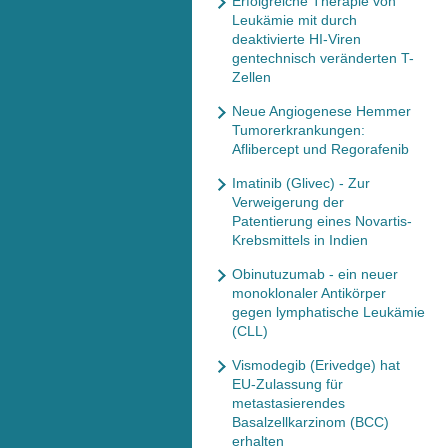
Erfolgreiche Therapie von
Leukämie mit durch
deaktivierte HI-Viren
gentechnisch veränderten T-
Zellen
Neue Angiogenese Hemmer
Tumorerkrankungen:
Aflibercept und Regorafenib
Imatinib (Glivec) - Zur
Verweigerung der
Patentierung eines Novartis-
Krebsmittels in Indien
Obinutuzumab - ein neuer
monoklonaler Antikörper
gegen lymphatische Leukämie
(CLL)
Vismodegib (Erivedge) hat
EU-Zulassung für
metastasierendes
Basalzellkarzinom (BCC)
erhalten