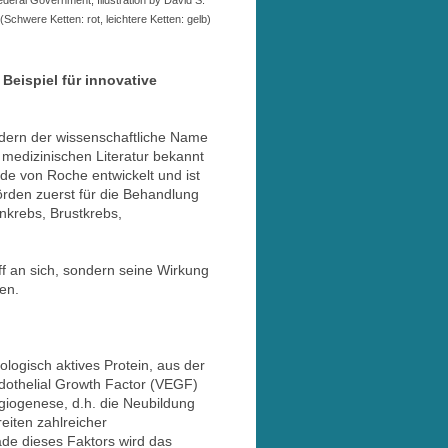
deral Government, Illustration by David S.
(Schwere Ketten: rot, leichtere Ketten: gelb)
Beispiel für innovative
ndern der wissenschaftliche Name
 medizinischen Literatur bekannt
rde von Roche entwickelt und ist
den zuerst für die Behandlung
nkrebs, Brustkrebs,
ff an sich, sondern seine Wirkung
en.
logisch aktives Protein, aus der
dothelial Growth Factor (VEGF)
giogenese, d.h. die Neubildung
eiten zahlreicher
de dieses Faktors wird das