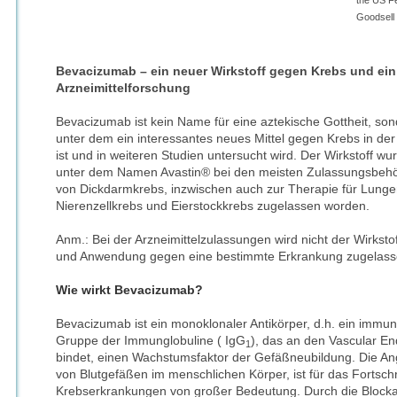
the US Fe
Goodsell 
Bevacizumab – ein neuer Wirkstoff gegen Krebs und ein 
Arzneimittelforschung
Bevacizumab ist kein Name für eine aztekische Gottheit, so
unter dem ein interessantes neues Mittel gegen Krebs in der
ist und in weiteren Studien untersucht wird. Der Wirkstoff wu
unter dem Namen Avastin® bei den meisten Zulassungsbehör
von Dickdarmkrebs, inzwischen auch zur Therapie für Lunge
Nierenzellkrebs und Eierstockkrebs zugelassen worden.
Anm.: Bei der Arzneimittelzulassungen wird nicht der Wirksto
und Anwendung gegen eine bestimmte Erkrankung zugelass
Wie wirkt Bevacizumab?
Bevacizumab ist ein monoklonaler Antikörper, d.h. ein immuno
Gruppe der Immunglobuline ( IgG
), das an den Vascular En
1
bindet, einen Wachstumsfaktor der Gefäßneubildung. Die An
von Blutgefäßen im menschlichen Körper, ist für das Fortschr
Krebserkrankungen von großer Bedeutung. Durch die Blocka