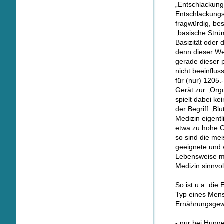
„Entschlackung
Entschlackungs
fragwürdig, be
„basische Strü
Basizität oder 
denn dieser We
gerade dieser 
nicht beeinflu
für (nur) 1205
Gerät zur „Orgo
spielt dabei k
der Begriff
„Blu
Medizin eigent
etwa zu hohe C
so sind die me
geeignete und 
Lebensweise mö
Medizin sinnvol
So ist u.a. die
Typ eines Mens
Ernährungsgew
- nur bei Hung