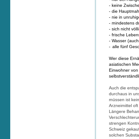
- keine Zwisch
- die Hauptmah
- nie in unruh
- mindestens d
- sich nicht völ
- frische Leben
- Wasser (auch
-
alle fünf Ges
Wer diese Ernäh
asiatischen Me
Einwohner von 
selbstverständl
Auch die entsp
durchaus in un
müssen ist kei
Arzneimittel of
Längere Behand
Verschlechterun
strengen Kontro
Schweiz gekauf
solchen Substa