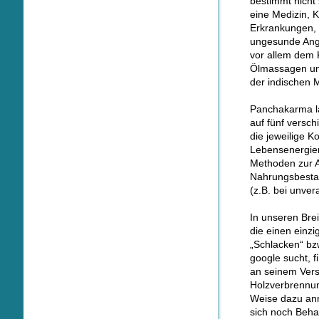
bestimmt nicht
eine Medizin, 
Erkrankungen, 
ungesunde Ange
vor allem dem K
Ölmassagen und
der indischen 
Panchakarma
auf fünf versc
die jeweilige 
Lebensenergien
Methoden zur 
Nahrungsbestan
(z.B. bei unver
In unseren Bre
die einen einzi
„Schlacken“ bz
google sucht, f
an seinem Verst
Holzverbrennu
Weise dazu anr
sich noch Beha