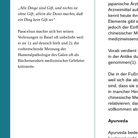
japanische Ärz
„Alle Dinge sind Gift, und nichts ist
Arzneimittel au
ohne Gift; allein die Dosis machts, daß
kennt heute ih
ein Ding kein Gift sei“.
Elemente gibt e
jedoch der Ein
Paracelsus machte sich bei seinen
chinesischer Me
Vorlesungen in Basel oft unbeliebt weil
medizinwissensch
er sie 1). auf deutsch hielt und 2). die
vorherrschende Meinung der
Vorab verdient
Humoralpathologie des Galen oft als
in der Antike 
Bücherweisheit medizinischer Gelehrter
genommen(1).
kritisierte.
Die in der Fußn
weil sich die a
sind, dass sie
in mancher Hins
chinesische Me
relativieren, 
vollkommen abl
Ayurveda
Ayurveda bedeu