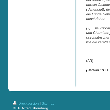
der Medizin, wi
bereits Galeno
(Venenblut), de
die Lunge fließ
beschrieben.
(2) Die Zuordn
und Charakter
psychiatrische
wie die veralt
(AR)
(Version 10
.11
Druckversion
|
Sitemap
© Dr. Alfred Rhomberg