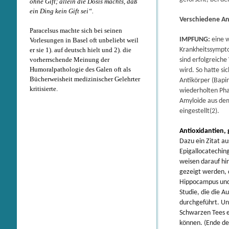
ohne Gift; allein die Dosis machts, daß
ein Ding kein Gift sei“.
Verschiedene An
Paracelsus machte sich bei seinen
IMPFUNG:
eine w
Vorlesungen in Basel oft unbeliebt weil
er sie 1). auf deutsch hielt und 2). die
Krankheitssympto
vorherrschende Meinung der
sind erfolgreiche
Humoralpathologie des Galen oft als
wird. So hatte s
Bücherweisheit medizinischer Gelehrter
Antikörper (Bapin
kritisierte.
wiederholten Pha
Amyloide aus dem
eingestellt(2).
Antioxidantien,
Dazu ein Zitat au
Epigallocatechin
weisen darauf hi
gezeigt werden, 
Hippocampus und 
Studie, die die A
durchgeführt. Un
Schwarzen Tees e
können. (Ende des