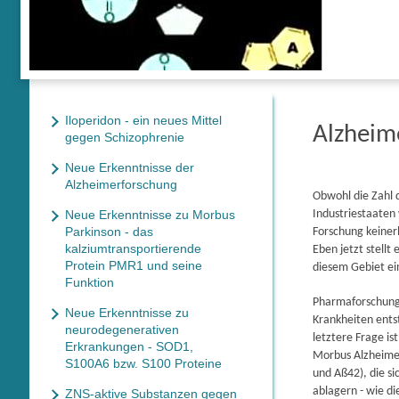
Iloperidon - ein neues Mittel
Alzheime
gegen Schizophrenie
Neue Erkenntnisse der
Alzheimerforschung
Obwohl die Zahl
Neue Erkenntnisse zu Morbus
Industriestaaten
Parkinson - das
Forschung keinerl
kalziumtransportierende
Eben jetzt stell
Protein PMR1 und seine
diesem Gebiet ein
Funktion
Pharmaforschung 
Neue Erkenntnisse zu
Krankheiten ents
neurodegenerativen
letztere Frage is
Erkrankungen - SOD1,
Morbus Alzheimer
S100A6 bzw. S100 Proteine
und Aß42), die s
ablagern - wie d
ZNS-aktive Substanzen gegen