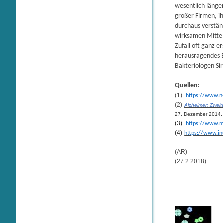
wesentlich länge
großer Firmen, 
durchaus verständ
wirksamen Mittel
Zufall oft ganz e
herausragendes B
Bakteriologen Si
Quellen:
(1)
https://www.n-
(2)
Alzheimer: Zweit
27. Dezember 2014.
(3)
https://www.m
(4)
https://www.in
(AR)
(27.2.2018)