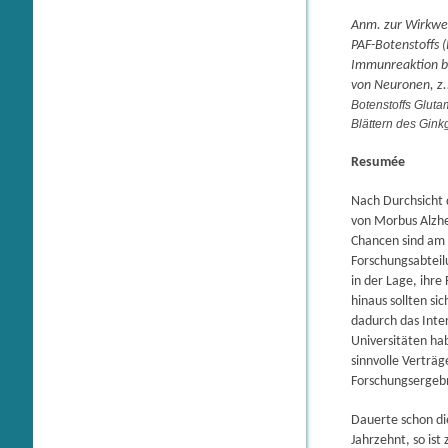
Anm. zur Wirkwei
PAF-Botenstoffs (
Immunreaktion bet
von Neuronen, z.
Botenstoffs Gluta
Blättern des Gin
Resumée
Nach Durchsicht d
von Morbus Alzhe
Chancen sind am 
Forschungsabteil
in der Lage, ihre
hinaus sollten si
dadurch das Inte
Universitäten ha
sinnvolle Verträ
Forschungsergebn
Dauerte schon die
Jahrzehnt, so is