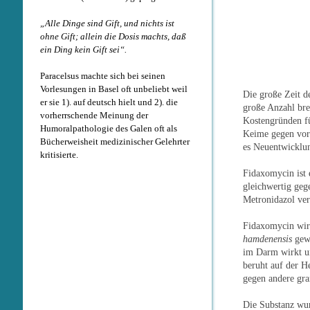
„Alle Dinge sind Gift, und nichts ist
ohne Gift; allein die Dosis machts, daß
ein Ding kein Gift sei“.
Paracelsus machte sich bei seinen
Vorlesungen in Basel oft unbeliebt weil
Die große Zeit de
er sie 1). auf deutsch hielt und 2). die
große Anzahl bre
vorherrschende Meinung der
Kostengründen fü
Humoralpathologie des Galen oft als
Keime gegen vorh
Bücherweisheit medizinischer Gelehrter
es Neuentwicklun
kritisierte.
Fidaxomycin ist
gleichwertig geg
Metronidazol vers
Fidaxomycin wir
hamdenensis
gewo
im Darm wirkt un
beruht auf der 
gegen andere gra
Die Substanz wur