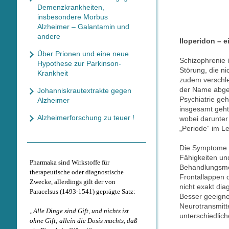
Demenzkrankheiten,
insbesondere Morbus
Alzheimer – Galantamin und
andere
Iloperidon – 
Über Prionen und eine neue
Schizophrenie 
Hypothese zur Parkinson-
Störung, die ni
Krankheit
zudem verschlei
der Name abgele
Johanniskrautextrakte gegen
Psychiatrie ge
Alzheimer
insgesamt geht
Alzheimerforschung zu teuer !
wobei darunter 
„Periode“ im L
Die Symptome s
Fähigkeiten un
Pharmaka sind Wirkstoffe für
Behandlungsmet
therapeutische oder diagnostische
Frontallappen 
Zwecke, allerdings gilt der von
nicht exakt dia
Paracelsus (1493-1541) geprägte Satz:
Besser geeignet
Neurotransmitt
„Alle Dinge sind Gift, und nichts ist
unterschiedlic
ohne Gift; allein die Dosis machts, daß