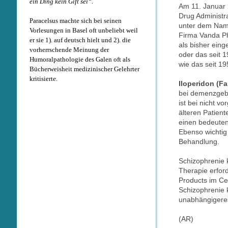
ein Ding kein Gift sei“.
Am 11. Januar 
Drug Administra
Paracelsus machte sich bei seinen
unter dem Name
Vorlesungen in Basel oft unbeliebt weil
Firma Vanda Ph
er sie 1). auf deutsch hielt und 2). die
als bisher eing
vorherrschende Meinung der
oder das seit 
Humoralpathologie des Galen oft als
wie das seit 1
Bücherweisheit medizinischer Gelehrter
kritisierte.
Iloperidon (F
bei demenzgeb
ist bei nicht v
älteren Patien
einen bedeuten
Ebenso wichtig
Behandlung.
Schizophrenie 
Therapie erford
Products im Ce
Schizophrenie 
unabhängigeres
(AR)