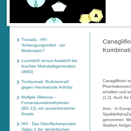
Truvada - HIV
Canaglifl
Vorbeugungsmittel - ein
Kombinati
Meilenstein?
Lucentis® versus Avastin® bei
feuchter Makuladegeneration
(AMD)
Canagliflozin 
Tocilizumab, RoActemra®
Pharmakonzerns
gegen rheumatoide Arthritis
erhalten und w
Multiple Sklerose –
(1,2). Auch für
Fumarsäuredimethylester
(BG-12), ein aussichtsreicher
Anm.: In Europ
Ansatz
Squibb/AstraZe
genommen. Weite
HIV - Das Oberflächenprotein
Stadium fortges
Siglec-1 der dendritischen