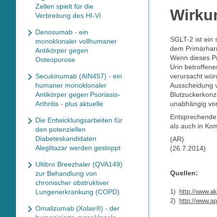
Zellen spielt für die
Wirku
Verbreitung des HI-Vi
Denosumab - ein
SGLT-2 ist ein
monoklonaler vollhumaner
dem Primärharn 
Antikörper gegen
Wenn dieses Pro
Osteoporose
Urin betroffen
Secukinumab (AIN457) - ein
verursacht wür
humaner monoklonaler
Ausscheidung v
Antikörper gegen Psoriasis-
Blutzuckerkonz
Arthritis - plus aktuelle
unabhängig von 
Entsprechende
Die Entwicklungsarbeiten für
als auch in Ko
den potenziellen
Diabeteskandidaten
(AR)
Aleglitazar werden gestoppt
(26.7.2014)
Ultibro Breezhaler (QVA149)
Quellen:
zur Behandlung von
chronischer obstruktiver
Lungenerkrankung (COPD)
1)
http://www.a
2)
http://www.ap
Omalizumab (Xolair®) - der