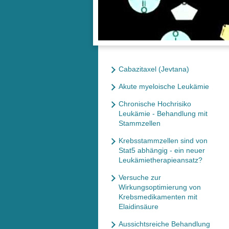
Cabazitaxel (Jevtana)
Akute myeloische Leukämie
Chronische Hochrisiko
Leukämie - Behandlung mit
Stammzellen
Krebsstammzellen sind von
Stat5 abhängig - ein neuer
Leukämietherapieansatz?
Versuche zur
Wirkungsoptimierung von
Krebsmedikamenten mit
Elaidinsäure
Aussichtsreiche Behandlung