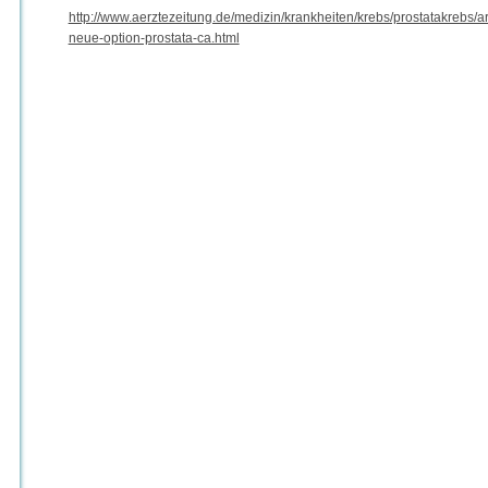
http://www.aerztezeitung.de/medizin/krankheiten/krebs/prostatakrebs/a
neue-option-prostata-ca.html