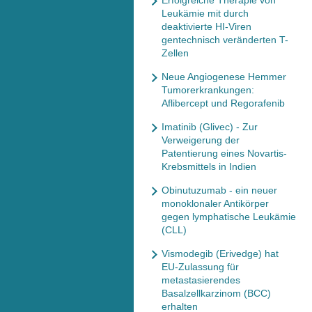
Erfolgreiche Therapie von
Leukämie mit durch
deaktivierte HI-Viren
gentechnisch veränderten T-
Zellen
Neue Angiogenese Hemmer
Tumorerkrankungen:
Aflibercept und Regorafenib
Imatinib (Glivec) - Zur
Verweigerung der
Patentierung eines Novartis-
Krebsmittels in Indien
Obinutuzumab - ein neuer
monoklonaler Antikörper
gegen lymphatische Leukämie
(CLL)
Vismodegib (Erivedge) hat
EU-Zulassung für
metastasierendes
Basalzellkarzinom (BCC)
erhalten