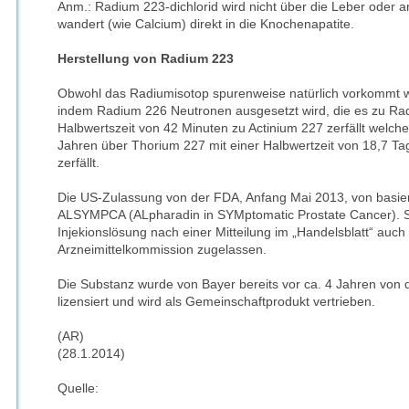
Anm.: Radium 223-dichlorid wird nicht über die Leber oder
wandert (wie Calcium) direkt in die Knochenapatite.
Herstellung von Radium 223
Obwohl das Radiumisotop spurenweise natürlich vorkommt wir
indem Radium 226 Neutronen ausgesetzt wird, die es zu Ra
Halbwertszeit von 42 Minuten zu Actinium 227 zerfällt welche
Jahren über Thorium 227 mit einer Halbwertzeit von 18,7 T
zerfällt.
Die US-Zulassung von der FDA, Anfang Mai 2013, von basiert
ALSYMPCA (ALpharadin in SYMptomatic Prostate Cancer). S
Injekionslösung nach einer Mitteilung im „Handelsblatt“ auc
Arzneimittelkommission zugelassen.
Die Substanz wurde von Bayer bereits vor ca. 4 Jahren von 
lizensiert und wird als Gemeinschaftprodukt vertrieben.
(AR)
(28.1.2014)
Quelle: