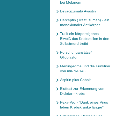
bei Melanom
Bevacizumab/ Avastin
Herceptin (Trastuzumab) - ein
monoklonaler Antikörper
Trail/ ein körpereigenes
Eiweiß das Krebszellen in den
Selbstmord treibt
Forschungansätze/
Glioblastom
Meningeome und die Funktion
von miRNA 145
Aspirin plus Cobalt
Bluttest zur Erkennung von
Dickdarmkrebs
Pexa-Vec - "Dank eines Virus
leben Krebskranke länger"