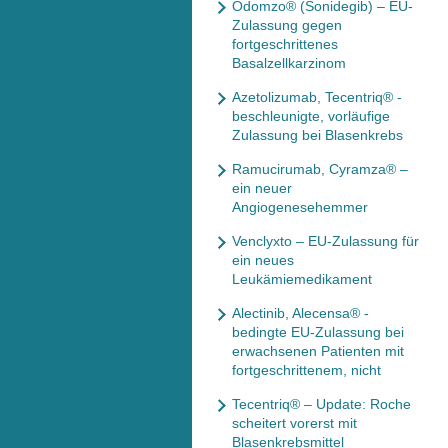
Odomzo® (Sonidegib) – EU-
Zulassung gegen
fortgeschrittenes
Basalzellkarzinom
Azetolizumab, Tecentriq® -
beschleunigte, vorläufige
Zulassung bei Blasenkrebs
Ramucirumab, Cyramza® –
ein neuer
Angiogenesehemmer
Venclyxto – EU-Zulassung für
ein neues
Leukämiemedikament
Alectinib, Alecensa® -
bedingte EU-Zulassung bei
erwachsenen Patienten mit
fortgeschrittenem, nicht
Tecentriq® – Update: Roche
scheitert vorerst mit
Blasenkrebsmittel