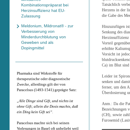
Tatsächlich verb
Kombinationspräparat bei
Herzens in der li
Herzinsuffizienz hat EU-
die Gabe des Med
Zulassung
Meldonium, Mildronat® - zur
Hinzuzufügen ist
Verbesserung von
Senkung des dias
Minderdurchblutung von
Herzinsuffizienz
Geweben und als
Vorteil gegenübe
Dopingmittel
erhöhte Kaliumsp
Vorsicht ist je
blutdrucksenkend
Ca) im Blut sind
Pharmaka sind Wirkstoffe für
Leider ist Spiron
therapeutische oder diagnostische
senken und damit
Zwecke, allerdings gilt der von
ferner, um den A
Paracelsus (1493-1541) geprägte Satz:
Überdosierung un
„Alle Dinge sind Gift, und nichts ist
Anm.: Da die Pat
ohne Gift; allein die Dosis machts, daß
Bezeichnungen ve
ein Ding kein Gift sei“.
(CH), sowie zahl
Furosemid (Lasix
Paracelsus machte sich bei seinen
Vorlesungen in Basel oft unbeliebt weil