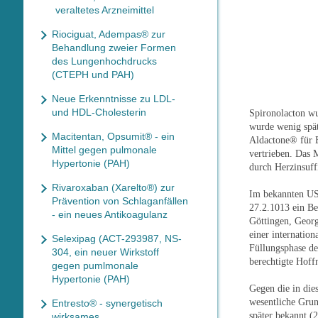
veraltetes Arzneimittel
Riociguat, Adempas® zur
Behandlung zweier Formen
des Lungenhochdrucks
(CTEPH und PAH)
Neue Erkenntnisse zu LDL-
und HDL-Cholesterin
Spironolacton wu
wurde wenig spä
Macitentan, Opsumit® - ein
Aldactone® für E
Mittel gegen pulmonale
vertrieben. Das 
Hypertonie (PAH)
durch Herzinsuff
Rivaroxaban (Xarelto®) zur
Im bekannten US
Prävention von Schlaganfällen
27.2.1013 ein Be
- ein neues Antikoagulanz
Göttingen, Georg
einer internatio
Selexipag (ACT-293987, NS-
Füllungsphase des
304, ein neuer Wirkstoff
berechtigte Hoffn
gegen pumlmonale
Hypertonie (PAH)
Gegen die in dies
wesentliche Grun
Entresto® - synergetisch
später bekannt (
wirksames