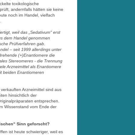
ckelte toxikologische
rüft, andernfalls hätten sie keine
ute noch im Handel, vielfach
.
rtigt, weil das „Sedativum“ erst
 aus dem Handel genommen
sche Prüfverfahren gab.
del – seit 1999 allerdings unter
sdrehende (+)Enantiomere die
rales Stereomeres - die Trennung
ele Arzneimittel als Enantiomere
it beiden Enantiomeren
verkauften Arzneimittel sind aus
en hinsichtlich der
Originalpräparaten entsprechen.
dem Wissenstand vom Ende der
ischen“ Sinn geforscht?
en ist heute schwieriger, weil es