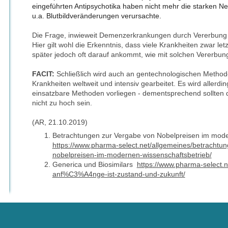
eingeführten Antipsychotika haben nicht mehr die starken N
u.a. Blutbildveränderungen verursachte.
Die Frage, inwieweit Demenzerkrankungen durch Vererbung en
Hier gilt wohl die Erkenntnis, dass viele Krankheiten zwar let
später jedoch oft darauf ankommt, wie mit solchen Vererbu
FACIT:
Schließlich wird auch an gentechnologischen Metho
Krankheiten weltweit und intensiv gearbeitet. Es wird allerdi
einsatzbare Methoden vorliegen - dementsprechend sollten d
nicht zu hoch sein.
(AR, 21.10.2019)
Betrachtungen zur Vergabe von Nobelpreisen im mode
https://www.pharma-select.net/allgemeines/betrachtu
nobelpreisen-im-modernen-wissenschaftsbetrieb/
Generica und Biosimilars
https://www.pharma-select.n
anf%C3%A4nge-ist-zustand-und-zukunft/