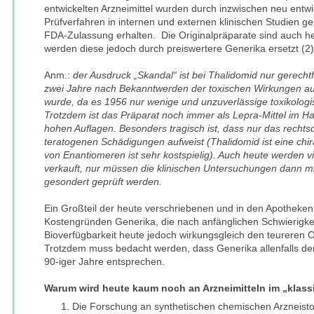
entwickelten Arzneimittel wurden durch inzwischen neu entwi
Prüfverfahren in internen und externen klinischen Studien gep
FDA-Zulassung erhalten. Die Originalpräparate sind auch he
werden diese jedoch durch preiswertere Generika ersetzt (2)
Anm.:
der Ausdruck „Skandal“ ist bei Thalidomid nur gerechtfe
zwei Jahre nach Bekanntwerden der toxischen Wirkungen
wurde, da es 1956 nur wenige und unzuverlässige toxikologi
Trotzdem ist das Präparat noch immer als Lepra-Mittel im Han
hohen Auflagen. Besonders tragisch ist, dass nur das recht
teratogenen Schädigungen aufweist (Thalidomid ist eine chi
von Enantiomeren ist sehr kostspielig). Auch heute werden vi
verkauft, nur müssen die klinischen Untersuchungen dann m
gesondert geprüft werden.
Ein Großteil der heute verschriebenen und in den Apotheken 
Kostengründen Generika, die nach anfänglichen Schwierigkeit
Bioverfügbarkeit heute jedoch wirkungsgleich den teureren 
Trotzdem muss bedacht werden, dass Generika allenfalls 
90-iger Jahre entsprechen.
Warum wird heute kaum noch an Arzneimitteln im „klass
Die Forschung an synthetischen chemischen Arzneistoff