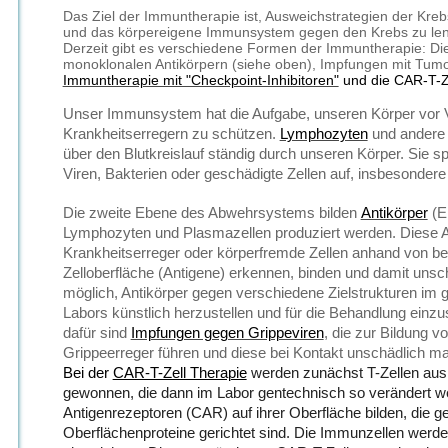
Das Ziel der Immuntherapie ist, Ausweichstrategien der Kre
und das körpereigene Immunsystem gegen den Krebs zu le
Derzeit gibt es verschiedene Formen der Immuntherapie: Di
monoklonalen Antikörpern (siehe oben), Impfungen mit Tumo
Immuntherapie mit "Checkpoint-Inhibitoren"
und die CAR-T-Z
Unser Immunsystem hat die Aufgabe, unseren Körper vor V
Krankheitserregern zu schützen.
Lymphozyten
und andere
über den Blutkreislauf ständig durch unseren Körper. Sie s
Viren, Bakterien oder geschädigte Zellen auf, insbesondere 
Die zweite Ebene des Abwehrsystems bilden
Antikörper
(E
Lymphozyten und Plasmazellen produziert werden. Diese A
Krankheitserreger oder körperfremde Zellen anhand von be
Zelloberfläche (Antigene) erkennen, binden und damit unsc
möglich, Antikörper gegen verschiedene Zielstrukturen im
Labors künstlich herzustellen und für die Behandlung einzu
dafür sind
Impfungen gegen Grippeviren
, die zur Bildung v
Grippeerreger führen und diese bei Kontakt unschädlich m
Bei der
CAR-T-Zell Therapie
werden zunächst T-Zellen aus
gewonnen, die dann im Labor gentechnisch so verändert w
Antigenrezeptoren (CAR) auf ihrer Oberfläche bilden, die 
Oberflächenproteine gerichtet sind. Die Immunzellen werde