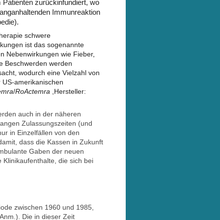
Patienten zurückinfundiert, wo
d langanhaltenden Immunreaktion
edie).
Therapie schwere
kungen ist das sogenannte
hen Nebenwirkungen wie Fieber
,
se Beschwerden werden
sacht, wodurch eine Vielzahl von
er US-amerikanischen
emra
/
RoActemra
,Hersteller:
rden auch in der näheren
 langen Zulassungszeiten (und
ur in Einzelfällen von den
amit, dass die Kassen in Zukunft
ambulante Gaben der neuen
Klinikaufenthalte, die sich bei
eriode zwischen 1960 und 1985,
nm.). Die in dieser Zeit