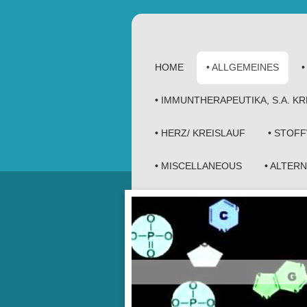
HOME
• ALLGEMEINES
• IMMUNTHERAPEUTIKA, S.A. 
• HERZ/ KREISLAUF
• STOF
• MISCELLANEOUS
• ALTER