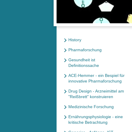
History
Pharmaforschung
Gesundheit ist
Definitionssache
ACE-Hemmer - ein Bespiel für
innovative Pharmaforschung
Drug Design - Arzneimittel am
"Reißbrett" konstruieren
Medizinische Forschung
Ernährungsphysiologie - eine
kritische Betrachtung