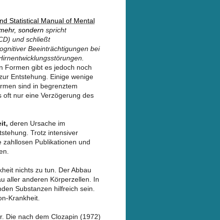
nd Statistical Manual of Mental
 mehr, sondern
spricht
CD) und schließt
ognitiver Beeinträchtigungen bei
Hirnentwicklungsstörungen.
en Formen gibt es jedoch noch
zur Entstehung. Einige wenige
ormen sind in begrenztem
s oft nur eine Verzögerung des
it,
deren Ursache im
tstehung. Trotz intensiver
ie zahllosen Publikationen und
en.
kheit nichts zu tun. Der Abbau
 aller anderen Körperzellen. In
den Substanzen hilfreich sein.
on-Krankheit.
ar. Die nach dem Clozapin (1972)