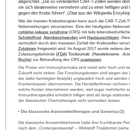
abgerichtet. „Die so veränderten CAR-T-Zellen werden dem 
sie sich idealerweise vermehren und zu einer heftigen un
gegen den Krebs führen“. (Zitat aus der Wikipedia Enzyklop
Wie die meisten Krebstherapien kann auch die CAR-T-Zell-
Nebenwirkungen verursachen. Eine der häufigsten Nebenwir
cytokine-release syndrome
(
CRS) mit teils lebensbedrohlic
Schüttelfrost
,
Atembeschwerden
und
Hautausschlägen
. Die
vermutlich durch den massiven Zerfall der Krebszellen verur
Zytokinen
freigesetzt wird. Im August 2017 wurde seitens d
Zulassungsbehörde
(
FDA
) Tocilizumab (Handelsname:
Act
Roche
)
zur Behandlung des CRS
zugelassen
.
Die Preise von Immunpharmaka sind meist sehr hoch und we
Zukunft nicht sinken. Die Forschungskosten sind wegen der
der dafür benötigten Analytik) unglaublich hoch und werden n
Krankenkassen übernommen. Die Herstellerfirmen rechnen d
solche Kosten übernehmen werden, weil sogar mehrfache 
Immuntherapeutika erheblich billiger sind als lange stationäre 
der klassischen Chemotherapie nicht vermeiden lassen.
• Die klassische Arzneimitteltherapie und Generica (2)
Die klassische Arzneimittelchemie hatte ihre fruchtbarste P
nach dem „Conterganskandal“ – Wirkstoff Thalidomid (siehe A