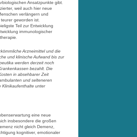
biologischen Ansatzpunkte gibt.
ierter, weil auch hier neue
 Menschen verlängern und
 teurer geworden ist.
eligste Teil zur Entwicklung
ntwicklung immunologischer
therapie.
rkömmliche Arzneimittel und die
che und klinische Aufwand bis zur
peutika werden derzeit noch
Krankenkassen bezahlt. Die
osten in absehbarer Zeit
ambulanten und selteneren
 Klinikaufenthalte unter
benserwartung eine neue
sich insbesondere die großen
 Demenz nicht gleich Demenz,
htigung kognitiver, emotionaler