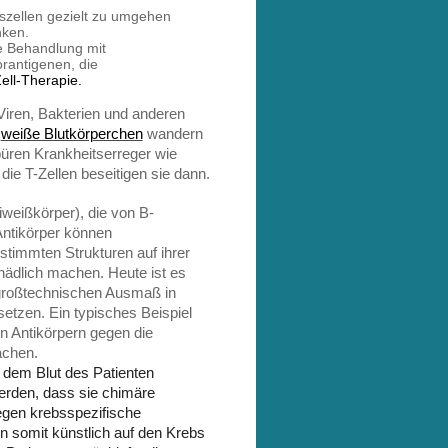
bszellen gezielt zu umgehen
nken.
e Behandlung mit
rantigenen, die
ell-Therapie.
iren, Bakterien und anderen
weiße Blutkörperchen
wandern
püren Krankheitserreger wie
die T-Zellen beseitigen sie dann.
iweißkörper), die von B-
ntikörper können
stimmten Strukturen auf ihrer
hädlich machen. Heute ist es
 großtechnischen Ausmaß in
setzen. Ein typisches Beispiel
on Antikörpern gegen die
achen.
 dem Blut des Patienten
erden, dass sie chimäre
gegen krebsspezifische
n somit künstlich auf den Krebs