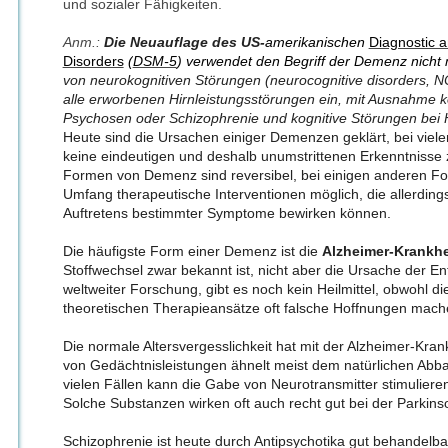
und sozialer Fähigkeiten.
Anm.:
Die Neuauflage des US-
amerikanischen
Diagnostic a
Disorders
(
DSM-5
) verwendet den Begriff der Demenz nicht
von neurokognitiven Störungen (neurocognitive disorders, N
alle erworbenen Hirnleistungsstörungen ein, mit Ausnahme k
Psychosen oder Schizophrenie und kognitive Störungen bei 
Heute sind die Ursachen einiger Demenzen geklärt, bei viel
keine eindeutigen und deshalb unumstrittenen Erkenntnisse 
Formen von Demenz sind reversibel, bei einigen anderen F
Umfang therapeutische Interventionen möglich, die allerding
Auftretens bestimmter Symptome bewirken können.
Die häufigste Form einer Demenz ist die
Alzheimer-Krankhe
Stoffwechsel zwar bekannt ist, nicht aber die Ursache der En
weltweiter Forschung, gibt es noch kein Heilmittel, obwohl d
theoretischen Therapieansätze oft falsche Hoffnungen mach
Die normale Altersvergesslichkeit hat mit der Alzheimer-Kran
von Gedächtnisleistungen ähnelt meist dem natürlichen Abbau
vielen Fällen kann die Gabe von Neurotransmitter stimulieren
Solche Substanzen wirken oft auch recht gut bei der Parkins
Schizophrenie ist heute durch Antipsychotika gut behandelb