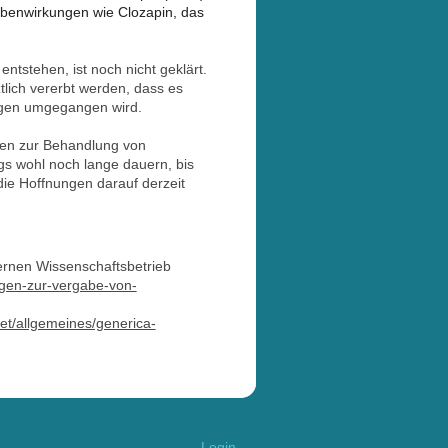
ebenwirkungen wie Clozapin, das
tstehen, ist noch nicht geklärt.
ztlich vererbt werden, dass es
ngen umgegangen wird.
den zur Behandlung von
ngs wohl noch lange dauern, bis
ie Hoffnungen darauf derzeit
rnen Wissenschaftsbetrieb
ngen-zur-vergabe-von-
et/allgemeines/generica-
Login