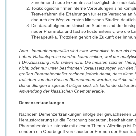
zunehmend neue Erkenntnisse bezüglich der molekular
Toxikologische firmeninterne Vorprüfungen sind kompliz
Testverfahren die Erfahrungen für erste Versuche an
dadurch der Weg zu ersten klinischen Studien deutlich
Die darauffolgenden klinischen Studien sind der kostspi
neuer Pharmaka und fast so kostenintensiv, wie die E
Therapeutika. Trotzdem gehört die Zukunft der Immun
Anm.: Immuntherapeutika sind zwar wesentlich teurer als he
hohen Verkaufspreise werden kaum sinken, weil der analytis
FDA-Zulassung nicht sinken wird. Die meisten solcher Thera
nicht, oder nur unter bestimmten Voraussetzungen von den 
großen Pharmahersteller rechnen jedoch damit, dass diese K
trotzdem von den Kassen übernommen werden, weil die oft 
Behandlungen insgesamt billiger sind, als laufende stationäre
Anwendung der klassischen Chemotherapie.
Demenzerkrankungen
Nachdem Demenzerkrankungen infolge der gewachsenen Le
Herausforderung für die Forschung bedeuten, beschäftigen 
Pharmahersteller intensiv mit diesem Thema. Allerdings ist
sondern ein Oberbegriff verschiedener Formen der Beeinträc