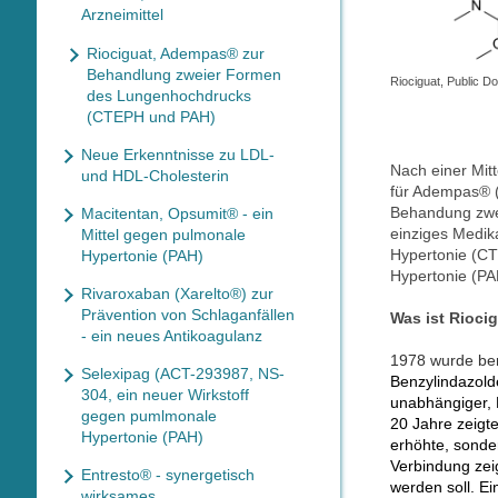
Arzneimittel
Riociguat, Adempas® zur
Behandlung zweier Formen
Riociguat, Public D
des Lungenhochdrucks
(CTEPH und PAH)
Neue Erkenntnisse zu LDL-
Nach einer Mit
und HDL-Cholesterin
für Adempas® (R
Behandung zwei
Macitentan, Opsumit® - ein
einziges Medi
Mittel gegen pulmonale
Hypertonie (CT
Hypertonie (PAH)
Hypertonie (PA
Rivaroxaban (Xarelto®) zur
Prävention von Schlaganfällen
Was ist Rioci
- ein neues Antikoagulanz
1978 wurde ber
Selexipag (ACT-293987, NS-
Benzylindazold
304, ein neuer Wirkstoff
unabhängiger, 
gegen pumlmonale
20 Jahre zeigte
Hypertonie (PAH)
erhöhte, sonder
Verbindung zei
Entresto® - synergetisch
werden soll. E
wirksames