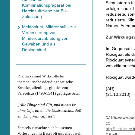
Stimulatoren f
Kombinationspräparat bei
erfolgreichen T
Herzinsuffizienz hat EU-
reduzierte, so
Zulassung
reduzierte. Kli
Namen Ademp
Meldonium, Mildronat® - zur
Verbesserung von
Zur Wirkungs
Minderdurchblutung von
Geweben und als
Im Gegensatz z
Dopingmittel
Riociguat als 
Riociguat
syner
vasodilatorisc
Pharmaka sind Wirkstoffe für
Riociguat wurd
therapeutische oder diagnostische
Zwecke, allerdings gilt der von
(AR)
Paracelsus (1493-1541) geprägte Satz:
(21.10.2013)
„Alle Dinge sind Gift, und nichts ist
____________
ohne Gift; allein die Dosis machts, daß
ein Ding kein Gift sei“.
(1)
http://www.bay
(2)
Paracelsus machte sich bei seinen
http://healthcar
Vorlesungen in Basel oft unbeliebt weil
DE.pdf