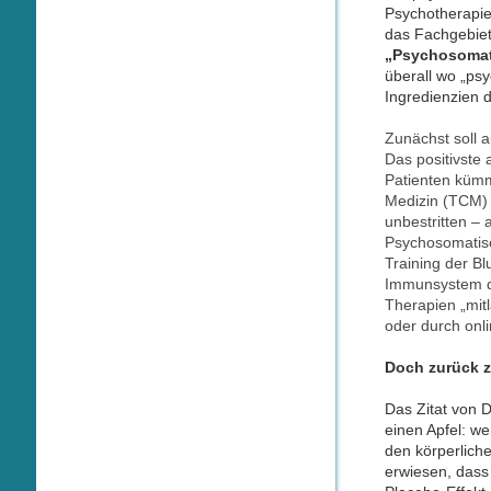
Psychotherapie
das Fachgebiet
„Psychosomat
überall wo „ps
Ingredienzien d
Zunächst soll 
Das positivste 
Patienten kümme
Medizin (TCM) 
unbestritten –
Psychosomatisc
Training der Bl
Immunsystem dü
Therapien „mitl
oder durch onl
Doch zurück 
Das Zitat von 
einen Apfel: we
den körperliche
erwiesen, dass