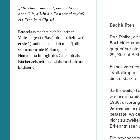
„Alle Dinge sind Gift, und nichts ist
ohne Gift; allein die Dosis machts, daß
ein Ding kein Gift sei“.
Bachblüten
Paracelsus machte sich bei seinen
Das Risiko, die
Vorlesungen in Basel oft unbeliebt weil
Bachblütenanhä
er sie 1). auf deutsch hielt und 2). die
gegenüber steh
vorherrschende Meinung der
29,
Star of Be
Humoralpathologie des Galen oft als
Bücherweisheit medizinischer Gelehrter
Es soll versuc
kritisierte.
„Notfalltropfen
die zu stark a
JedEr weiß, da
wachsen handel
1936, ursprüngl
Jahren seines 
befasste. An d
nicht zu zweife
Erkenntnissen a
Die psychosoma