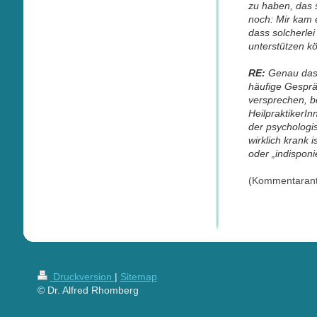
zu haben, das 
noch: Mir kam 
dass solcherle
unterstützen k
RE:
Genau das 
häufige Gesprä
versprechen, b
HeilpraktikerI
der psychologi
wirklich krank 
oder „indispon
(Kommentarant
Druckversion
|
Sitemap
© Dr. Alfred Rhomberg