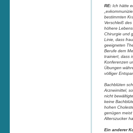
RE:
Ich hätte 
„exkommunizier
bestimmten Kran
Verschleiß des
höhere Lebense
Chirurgie und g
Linie, dass fra
geeigneten The
Berufe dem Men
trainiert, das
Konferenzen un
Übungen währen
völliger Entspa
Bachblüten sch
Arzneimittel, 
nicht bewältig
keine Bachblüt
hohen Cholester
genügen meist
Alterszucker ha
Ein anderer 