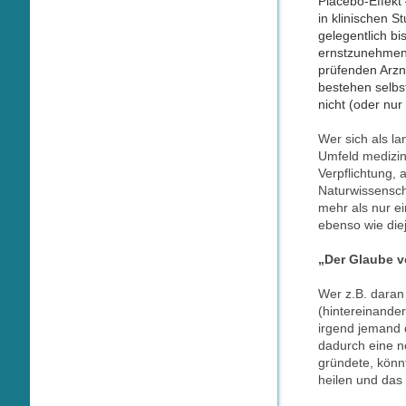
Placebo-Effekt 
in klinischen S
gelegentlich b
ernstzunehmend
prüfenden Arzne
bestehen selbs
nicht (oder nur
Wer sich als la
Umfeld medizin
Verpflichtung,
Naturwissensch
mehr als nur e
ebenso wie die
„Der Glaube v
Wer z.B. daran 
(hintereinande
irgend jemand 
dadurch eine n
gründete, könn
heilen und das 