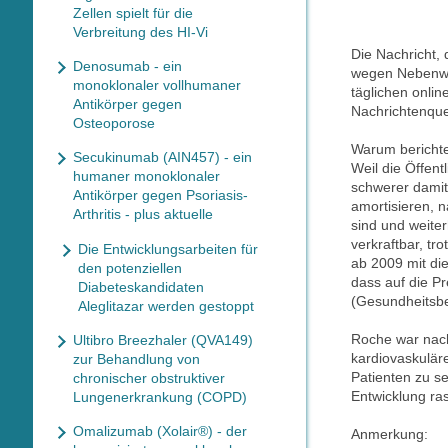
Zellen spielt für die
Verbreitung des HI-Vi
Die Nachricht, 
Denosumab - ein
wegen Nebenwi
monoklonaler vollhumaner
täglichen onli
Antikörper gegen
Nachrichtenque
Osteoporose
Warum bericht
Secukinumab (AIN457) - ein
Weil die Öffent
humaner monoklonaler
schwerer damit
Antikörper gegen Psoriasis-
amortisieren, 
Arthritis - plus aktuelle
sind und weite
verkraftbar, tr
Die Entwicklungsarbeiten für
ab 2009 mit di
den potenziellen
dass auf die P
Diabeteskandidaten
(Gesundheitsb
Aleglitazar werden gestoppt
Roche war nach 
Ultibro Breezhaler (QVA149)
kardiovaskuläre
zur Behandlung von
Patienten zu s
chronischer obstruktiver
Entwicklung ra
Lungenerkrankung (COPD)
Omalizumab (Xolair®) - der
Anmerkung: