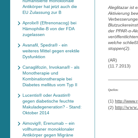
humanisierte monoklonale
Antikörper hat jetzt auch die
Aleglitazar ist
EU Zulassung zur B
Aktivierung be
Verbesserungen
Aprolix® (Eftrenonacog) bei
Blutzuckereinst
Hämophilie-B von der FDA
der PPAR-α-Akt
zugelassen
veröffentlicht
welche schließl
Avanafil, Spedra® - ein
stoppen(2).
weiteres Mittel gegen erektile
Dysfunktion
(AR)
(11.7.2013)
Canaglifozin, Invokana® - als
Monotherapie und
____________
Kombinationstherapie bei
Diabetes mellitus vom Typ II
Quellen:
Lucentis® oder Avastin®
gegen diabetische feuchte
(1)
http://www
Makuladegeneration? - Stand:
http://www
(2)
Oktober 2014
Aimovig®, Erenumab – ein
vollhumaner monoklonaler
Antikörper gegen Migräne