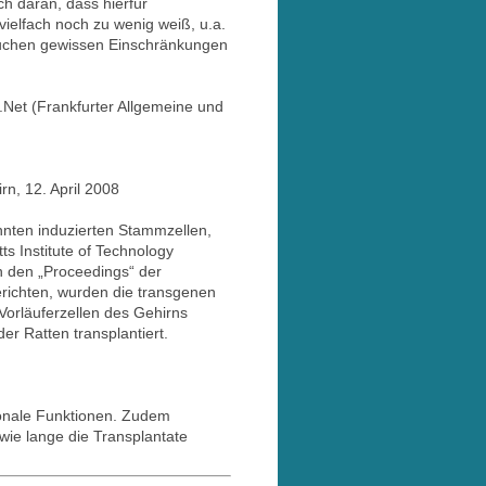
ch daran, dass hierfür
vielfach noch zu wenig weiß, u.a.
suchen gewissen Einschränkungen
.Net (Frankfurter Allgemeine und
n, 12. April 2008
nten induzierten Stammzellen,
 Institute of Technology
n den „Proceedings“ der
richten, wurden die transgenen
 Vorläuferzellen des Gehirns
er Ratten transplantiert.
onale Funktionen. Zudem
wie lange die Transplantate