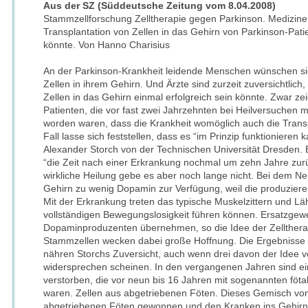
Aus der SZ (Süddeutsche Zeitung vom 8.04.2008)
Stammzellforschung Zelltherapie gegen Parkinson. Mediziner 
Transplantation von Zellen in das Gehirn von Parkinson-Patie
könnte. Von Hanno Charisius
An der Parkinson-Krankheit leidende Menschen wünschen sich
Zellen in ihrem Gehirn. Und Ärzte sind zurzeit zuversichtlich
Zellen in das Gehirn einmal erfolgreich sein könnte. Zwar ze
Patienten, die vor fast zwei Jahrzehnten bei Heilversuchen
worden waren, dass die Krankheit womöglich auch die Transp
Fall lasse sich feststellen, dass es “im Prinzip funktionieren
Alexander Storch von der Technischen Universität Dresden. 
“die Zeit nach einer Erkrankung nochmal um zehn Jahre zurüc
wirkliche Heilung gebe es aber noch lange nicht. Bei dem N
Gehirn zu wenig Dopamin zur Verfügung, weil die produzier
Mit der Erkrankung treten das typische Muskelzittern und Lä
vollständigen Bewegungslosigkeit führen können. Ersatzgewe
Dopaminproduzenten übernehmen, so die Idee der Zellther
Stammzellen wecken dabei große Hoffnung. Die Ergebnisse e
nähren Storchs Zuversicht, auch wenn drei davon der Idee v
widersprechen scheinen. In den vergangenen Jahren sind ei
verstorben, die vor neun bis 16 Jahren mit sogenannten föt
waren. Zellen aus abgetriebenen Föten. Dieses Gemisch von
abgetriebenen Föten gewonnen und den Kranken ins Gehirn inj