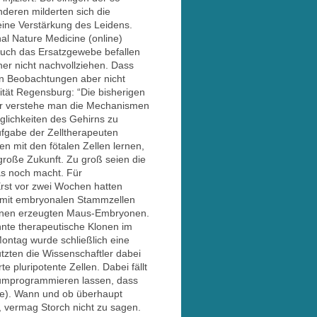
deren milderten sich die
ine Verstärkung des Leidens.
l Nature Medicine (online)
 auch das Ersatzgewebe befallen
er nicht nachvollziehen. Dass
en Beobachtungen aber nicht
ität Regensburg: “Die bisherigen
ber verstehe man die Mechanismen
glichkeiten des Gehirns zu
ufgabe der Zelltherapeuten
 mit den fötalen Zellen lernen,
 große Zukunft. Zu groß seien die
as noch macht. Für
Erst vor zwei Wochen hatten
e mit embryonalen Stammzellen
Klonen erzeugten Maus-Embryonen.
nnte therapeutische Klonen im
ontag wurde schließlich eine
tzten die Wissenschaftler dabei
 pluripotente Zellen. Dabei fällt
 umprogrammieren lassen, dass
ne). Wann und ob überhaupt
vermag Storch nicht zu sagen.