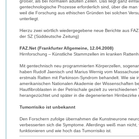
größer, als bei normalen adulten Zellen. Das liegt ganz einfa
gentechnologische Prozesse erforderlich sind, über die man 
weil die Forschung aus ethischen Gründen bei solchen Ver
unterliegt.
Hierzu zwei wörtlich wiedergegebene neue Berichte aus
FAZ
der SZ (Süddeutsche Zeitung)
FAZ
.Net (Frankfurter Allgemeine, 12.04.2008)
Hirnforschung – Künstliche Stammzellen im kranken Rattenhir
Mit gentechnisch neu programmierten Körperzellen, sogenan
haben Rudolf Jaenisch und Marius Wernig vom Massachusetts
erstmals Ratten mit Parkinson-Syndrom behandelt. Wie sie i
amerikanischen Nationalen Akademie der Wissenschaften be
Hautfibroblasten in der Petrischale gezielt zu verschiedenen
herangezüchtet und später in die degenerierten Hirnbezirke d
Tumorrisiko ist unbekannt
Den Forschern zufolge übernahmen die Kunstneurone neur
verbesserten sich die Symptome. Allerdings weiß man nicht, 
funktionieren und wie hoch das Tumorrisiko ist.