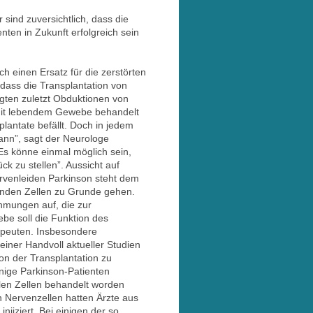
sind zuversichtlich, dass die
nten in Zukunft erfolgreich sein
 einen Ersatz für die zerstörten
, dass die Transplantation von
igten zuletzt Obduktionen von
 mit lebendem Gewebe behandelt
lantate befällt. Doch in jedem
 kann”, sagt der Neurologe
Es könne einmal möglich sein,
k zu stellen”. Aussicht auf
ervenleiden Parkinson steht dem
enden Zellen zu Grunde gehen.
hmungen auf, die zur
be soll die Funktion des
apeuten. Insbesondere
iner Handvoll aktueller Studien
on der Transplantation zu
nige Parkinson-Patienten
alen Zellen behandelt worden
 Nervenzellen hatten Ärzte aus
iziert. Bei einigen der so