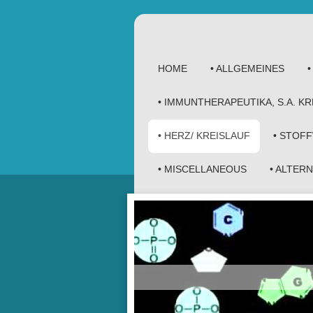
HOME
• ALLGEMEINES
• IMMUNTHERAPEUTIKA, S.A. 
• HERZ/ KREISLAUF
• STOF
• MISCELLANEOUS
• ALTER