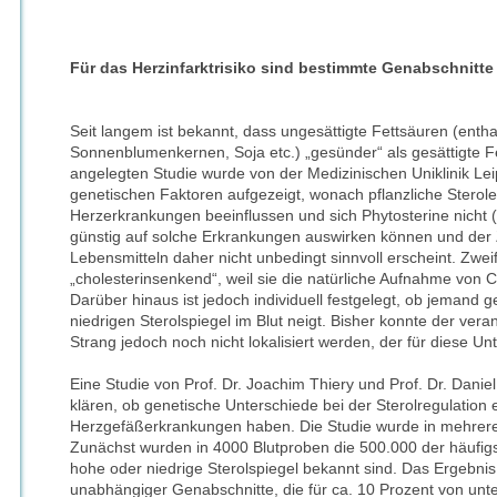
Für das Herzinfarktrisiko sind bestimmte Genabschnitte 
Seit langem ist bekannt, dass ungesättigte Fettsäuren (enthal
Sonnenblumenkernen, Soja etc.) „gesünder“ als gesättigte Fet
angelegten Studie wurde von der Medizinischen Uniklinik L
genetischen Faktoren aufgezeigt, wonach pflanzliche Sterole
Herzerkrankungen beeinflussen und sich Phytosterine nicht
günstig auf solche Erkrankungen auswirken können und der 
Lebensmitteln daher nicht unbedingt sinnvoll erscheint. Zweif
„cholesterinsenkend“, weil sie die natürliche Aufnahme von
Darüber hinaus ist jedoch individuell festgelegt, ob jemand 
niedrigen Sterolspiegel im Blut neigt. Bisher konnte der vera
Strang jedoch noch nicht lokalisiert werden, der für diese Unt
Eine Studie von Prof. Dr. Joachim Thiery und Prof. Dr. Daniel
klären, ob genetische Unterschiede bei der Sterolregulation 
Herzgefäßerkrankungen haben. Die Studie wurde in mehreren
Zunächst wurden in 4000 Blutproben die 500.000 der häufigs
hohe oder niedrige Sterolspiegel bekannt sind. Das Ergebnis
unabhängiger Genabschnitte, die für ca. 10 Prozent von unte