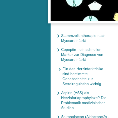
Stammzellentherapie nach
Myocardinfarkt
Copeptin - ein schneller
Marker zur Diagnose von
Myocardinfarkt
Für das Herzinfarktrisiko
sind bestimmte
Genabschnitte zur
Sterolregulation wichtig
Aspirin (ASS) als
Herzinfarktprophylaxe? Die
Problematik medizinischer
Studien
Spironolacton (Aldactone®) -