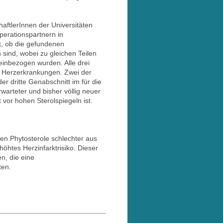
ftlerInnen der Universitäten
erationspartnern in
t, ob die gefundenen
 sind, wobei zu gleichen Teilen
einbezogen wurden. Alle drei
re Herzerkrankungen. Zwei der
r dritte Genabschnitt im für die
rwarteter und bisher völlig neuer
vor hohen Sterolspiegeln ist.
en Phytosterole schlechter aus
öhtes Herzinfarktrisiko. Dieser
n, die eine
ten.