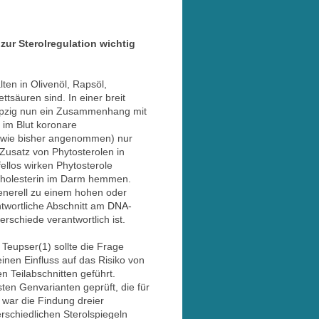
zur Sterolregulation wichtig
ten in Olivenöl, Rapsöl,
tsäuren sind. In einer breit
eipzig nun ein Zusammenhang mit
 im Blut koronare
 (wie bisher angenommen) nur
Zusatz von Phytosterolen in
ellos wirken Phytosterole
 Cholesterin im Darm hemmen.
generell zu einem hohen oder
ntwortliche Abschnitt am
DNA
-
erschiede verantwortlich ist.
 Teupser(1) sollte die Frage
einen Einfluss auf das Risiko von
 Teilabschnitten geführt.
ten Genvarianten geprüft, die für
 war die Findung dreier
rschiedlichen Sterolspiegeln