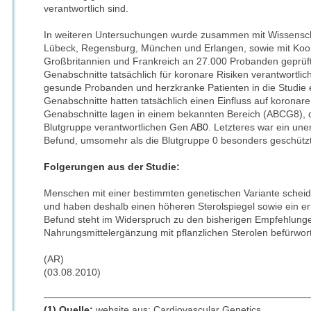
verantwortlich sind.
In weiteren Untersuchungen wurde zusammen mit Wissenscha
Lübeck, Regensburg, München und Erlangen, sowie mit Koop
Großbritannien und Frankreich an 27.000 Probanden geprüf
Genabschnitte tatsächlich für koronare Risiken verantwortlich
gesunde Probanden und herzkranke Patienten in die Studie 
Genabschnitte hatten tatsächlich einen Einfluss auf korona
Genabschnitte lagen in einem bekannten Bereich (ABCG8), de
Blutgruppe verantwortlichen Gen
AB0
. Letzteres war ein une
Befund, umsomehr als die Blutgruppe 0 besonders geschützt 
Folgerungen aus der Studie:
Menschen mit einer bestimmten genetischen Variante scheid
und haben deshalb einen höheren Sterolspiegel sowie ein erh
Befund steht im Widerspruch zu den bisherigen Empfehlunge
Nahrungsmittelergänzung mit pflanzlichen Sterolen befürwor
(AR)
(03.08.2010)
(1) Quelle:
website aus: Cardiovascular Genetics