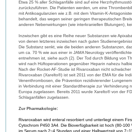
Etwa 25 % aller Schlaganfälle sind auf eine Herzrhythmusst
zurückzuführen. Die Patienten werden, um eine Thrombenbi
mit Antikoagulanzien wie z.B. mit dem Vitamin-K-Antagonist
behandelt, das wegen seiner geringen therapeutischen Breite
anderen Nebenwirkungen (wie interkraniellen Blutungen), kei
Inzwischen gibt es eine Reihe neuer Substanzen wie Apixab
von denen letzteres inzwischen nach guten Studienergebniss
Die Substanz senkt, wie die beiden anderen Substanzen, das 
um ca. 70 % wie aus einer in JAMA Neurology veröffentlichten
entnehmen ist, siehe auch (2). Der Tod durch Bildung von
wird nach Hüftoperationen gegenüber Heparin nahezu halbier
Nach der Rocket-AF-Studie ist Rivaroxaban nicht schwächer 
Rivaroxaban (Xarelto®) ist seit 2011 von der EMA für die Indik
Venenthrombosen, die Prävention rezidivierender Lungenemb
in Verbindung mit einer Standardtherapie zur Verhinderung
Europa zugelassen. Bereits 2011 wurde Xarelto® von der FD
Schlaganfällen zugelassen.
Zur Pharmakologie:
Rivaroxaban wird enteral resorbiert und unterliegt einem Fi
Cytochrom P450 3A4. Die Bioverfügbarkeit ist hoch (80-100 
im Serum nach 2−4 Stunden und einer Halbwertzeit von 7−11