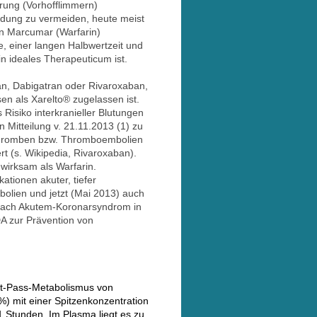
örung (Vorhofflimmern)
ldung zu vermeiden, heute meist
en Marcumar (Warfarin)
, einer langen Halbwertzeit und
n ideales Therapeuticum ist.
an, Dabigatran oder Rivaroxaban,
en als Xarelto® zugelassen ist.
Risiko interkranieller Blutungen
 Mitteilung v. 21.11.2013 (1) zu
 Thromben bzw. Thromboembolien
t (s. Wikipedia, Rivaroxaban).
wirksam als Warfarin.
ationen akuter, tiefer
olien und jetzt (Mai 2013) auch
 nach Akutem-Koronarsyndrom in
A zur Prävention von
rst-Pass-Metabolismus von
%) mit einer Spitzenkonzentration
 Stunden. Im Plasma liegt es zu