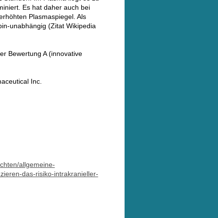
iniert. Es hat daher auch bei
erhöhten Plasmaspiegel. Als
in-unabhängig (Zitat Wikipedia
r Bewertung A (innovative
ceutical Inc.
chten/allgemeine-
eren-das-risiko-intrakranieller-