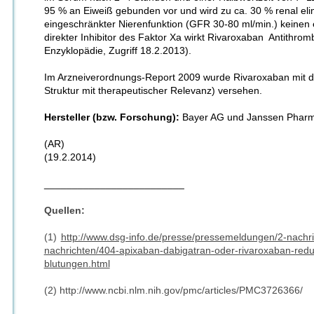
95 % an Eiweiß gebunden vor und wird zu ca. 30 % renal elim
eingeschränkter Nierenfunktion (GFR
30-80 ml/min.) keinen 
direkter Inhibitor
des Faktor Xa
wirkt Rivaroxaban
Antithromb
Enzyklopädie, Zugriff 18.2.2013).
Im Arzneiverordnungs-Report 2009 wurde Rivaroxaban mit de
Struktur mit therapeutischer Relevanz) versehen.
Hersteller (bzw. Forschung):
Bayer AG und Janssen Pharma
(AR)
(19.2.2014)
_________________________
Quellen:
(1)
http://www.dsg-info.de/presse/pressemeldungen/2-nachri
nachrichten/404-apixaban-dabigatran-oder-rivaroxaban-reduzi
blutungen.html
(2) http://www.ncbi.nlm.nih.gov/pmc/articles/PMC3726366/