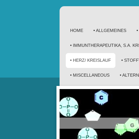
HOME
• ALLGEMEINES
• IMMUNTHERAPEUTIKA, S.A. 
• HERZ/ KREISLAUF
• STOF
• MISCELLANEOUS
• ALTER