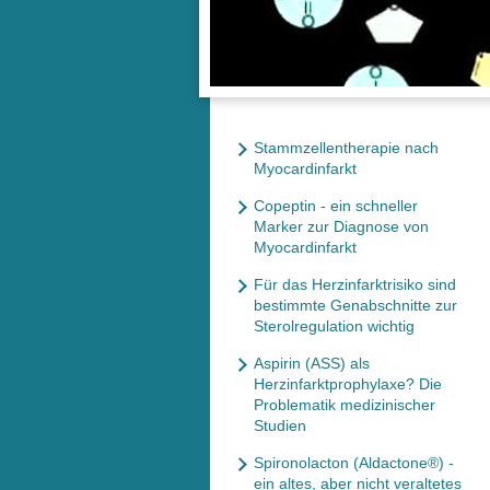
Stammzellentherapie nach
Myocardinfarkt
Copeptin - ein schneller
Marker zur Diagnose von
Myocardinfarkt
Für das Herzinfarktrisiko sind
bestimmte Genabschnitte zur
Sterolregulation wichtig
Aspirin (ASS) als
Herzinfarktprophylaxe? Die
Problematik medizinischer
Studien
Spironolacton (Aldactone®) -
ein altes, aber nicht veraltetes