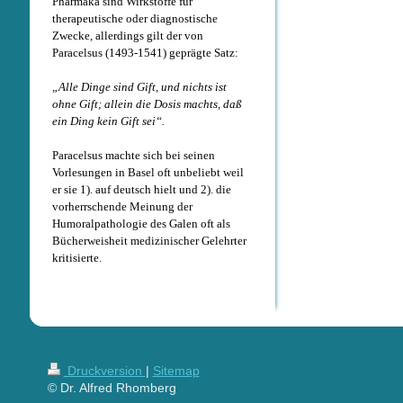
Pharmaka sind Wirkstoffe für
therapeutische oder diagnostische
Zwecke, allerdings gilt der von
Paracelsus (1493-1541) geprägte Satz:
„Alle Dinge sind Gift, und nichts ist
ohne Gift; allein die Dosis machts, daß
ein Ding kein Gift sei“.
Paracelsus machte sich bei seinen
Vorlesungen in Basel oft unbeliebt weil
er sie 1). auf deutsch hielt und 2). die
vorherrschende Meinung der
Humoralpathologie des Galen oft als
Bücherweisheit medizinischer Gelehrter
kritisierte.
Druckversion
|
Sitemap
© Dr. Alfred Rhomberg