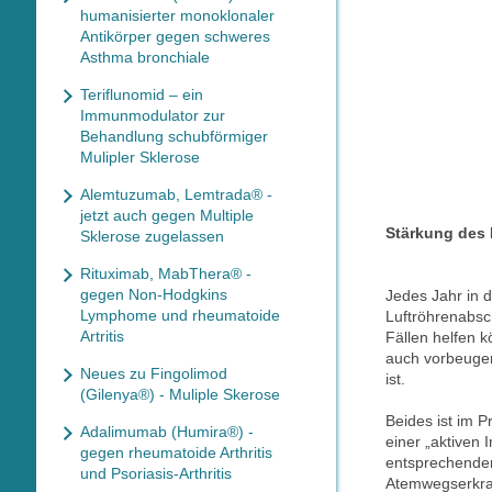
humanisierter monoklonaler
Antikörper gegen schweres
Asthma bronchiale
Teriflunomid – ein
Immunmodulator zur
Behandlung schubförmiger
Mulipler Sklerose
Alemtuzumab, Lemtrada® -
jetzt auch gegen Multiple
Stärkung des
Sklerose zugelassen
Rituximab, MabThera® -
gegen Non-Hodgkins
Jedes Jahr in 
Lymphome und rheumatoide
Luftröhrenabsch
Artritis
Fällen helfen k
auch vorbeugen
Neues zu Fingolimod
ist.
(Gilenya®) - Muliple Skerose
Beides ist im 
Adalimumab (Humira®) -
einer „aktiven 
gegen rheumatoide Arthritis
entsprechenden
und Psoriasis-Arthritis
Atemwegserkra