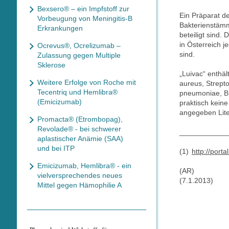
Bexsero® – ein Impfstoff zur
Ein Präparat de
Vorbeugung von Meningitis-B
Bakterienstämm
Erkrankungen
beteiligt sind.
in Österreich 
Ocrevus®, Ocrelizumab –
sind.
Zulassung gegen Multiple
Sklerose
„Luivac“ enthäl
Weitere Erfolge von Roche mit
aureus, Strept
Tecentriq und Hemlibra®
pneumoniae, Br
(Emicizumab)
praktisch kein
angegeben Lit
Promacta® (Etrombopag),
Revolade® - bei schwerer
____________
aplastischer Anämie (SAA)
und bei ITP
(1)
http://por
Emicizumab, Hemlibra® - ein
(AR)
vielversprechendes neues
(7.1.2013)
Mittel gegen Hämophilie A