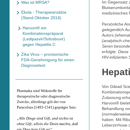
Im Gegensatz z
Was ist MRSA?
Blutserumkonta
Ebola - Therapieansätze
medizinisches 
(Stand Oktober 2014)
Persönliche A
Harvoni® ein
gelegentlich A
Kombinationspräparat
Autors (ehemal
(Ledipasvir/Sofosbuvir)
(analytisch-ch
gegen Hepatitis C
Seren besonder
erfolgte. Diese
Zika Virus – provisorische
HIV-infizierten
FDA-Genehmigung für einen
Diagnosetest
Hepati
Von Gilead Sci
Pharmaka sind Wirkstoffe für
Kombinationspr
therapeutische oder diagnostische
Zulassung erha
Zwecke, allerdings gilt der von
Harvoni® bietet
Paracelsus (1493-1541) geprägte Satz:
Behandlung von 
(normalerweise
„Alle Dinge sind Gift, und nichts ist
haben. Mit Rib
ohne Gift; allein die Dosis machts, daß
Leberzirrhose 
ein Ding kein Gift sei“.