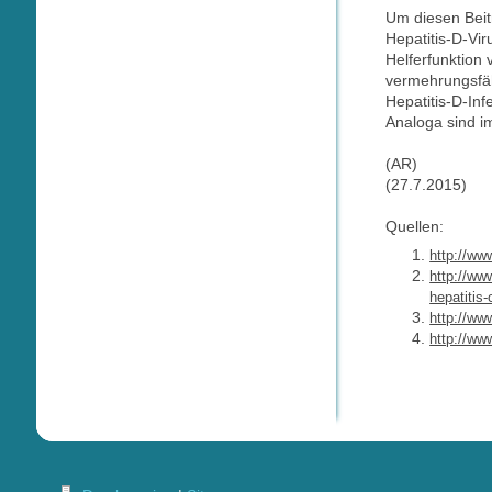
Um diesen Beitr
Hepatitis-D-Vir
Helferfunktion 
vermehrungsfähi
Hepatitis-D-Inf
Analoga sind im
(AR)
(27.7.2015)
Quellen:
http://ww
http://ww
hepatitis
http://ww
http://ww