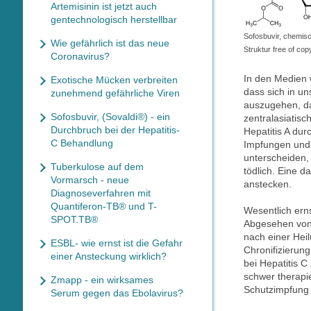
Artemisinin ist jetzt auch
gentechnologisch herstellbar
Sofosbuvir, chemis
Wie gefährlich ist das neue
Struktur free of cop
Coronavirus?
In den Medien w
Exotische Mücken verbreiten
dass sich in u
zunehmend gefährliche Viren
auszugehen, das
Sofosbuvir, (Sovaldi®) - ein
zentralasiatisc
Durchbruch bei der Hepatitis-
Hepatitis A du
C Behandlung
Impfungen und T
unterscheiden,
Tuberkulose auf dem
tödlich. Eine d
Vormarsch - neue
anstecken.
Diagnoseverfahren mit
Quantiferon-TB® und T-
Wesentlich erns
SPOT.TB®
Abgesehen von 
nach einer Hei
ESBL- wie ernst ist die Gefahr
Chronifizierun
einer Ansteckung wirklich?
bei Hepatitis C
schwer therapi
Zmapp - ein wirksames
Schutzimpfung 
Serum gegen das Ebolavirus?