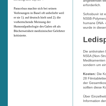
angewendet wer
erforderlich.
Paracelsus machte sich bei seinen
Vorlesungen in Basel oft unbeliebt weil
Sofosbuvir ist
er sie 1). auf deutsch hielt und 2). die
NS5B-Polymeras
vorherrschende Meinung der
humane DNA- o
Humoralpathologie des Galen oft als
wurde in diese
Bücherweisheit medizinischer Gelehrter
kritisierte.
Ledis
Die antiviralen
NS5A (Non-Struc
Medikamenten h
sondern um ein 
Kosten:
Die Ko
28 Filmtablette
der Gesamtkost
sollten diese K
Über Einzelhei
Information der