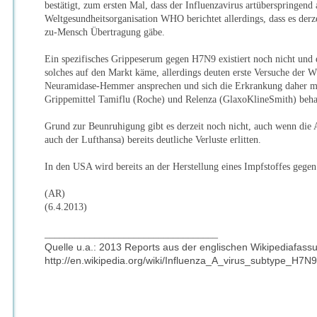
bestätigt, zum ersten Mal, dass der Influenzavirus artüberspringend
Weltgesundheitsorganisation WHO berichtet allerdings, dass es derz
zu-Mensch Übertragung gäbe.
Ein spezifisches Grippeserum gegen H7N9 existiert noch nicht und 
solches auf den Markt käme, allerdings deuten erste Versuche der W
Neuramidase-Hemmer ansprechen und sich die Erkrankung daher mö
Grippemittel Tamiflu (Roche) und Relenza (GlaxoKlineSmith) behan
Grund zur Beunruhigung gibt es derzeit noch nicht, auch wenn die A
auch der Lufthansa) bereits deutliche Verluste erlitten.
In den USA wird bereits an der Herstellung eines Impfstoffes gege
(AR)
(6.4.2013)
___________________________________
Quelle u.a.: 2013 Reports aus der englischen Wikipediafass
http://en.wikipedia.org/wiki/Influenza_A_virus_subtype_H7N9