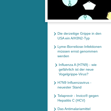
Die derzeitige Grippe in den
USA ein A/H3N2-Typ
Lyme-Borreliose-Infektionen
müssen ernst genommen
werden
Influenza A (H7N9) - wie
gefährlich ist der neue
Vogelgrippe-Virus?
H7N9 Influenzavirus -
neuester Stand
Telaprevir - Invico® gegen
Hepatitis C (HCV)
Das Antimalariamittel