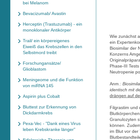
bei Melanom
Bevacizumab/ Avastin
Herceptin (Trastuzumab) - ein
monoklonaler Antikörper
Wie zunächst au
Trail/ ein körpereigenes
ein Expertenko
Eiweiß das Krebszellen in den
Biosimilar der
Selbstmord treibt
Konzerns Amge
Originalpräpar
Forschungansätze/
Phase-III Test
Glioblastom
Neutropenie pos
Meningeome und die Funktion
Anm.:
Biosimil
von miRNA 145
identisch mit d
drängen auf de
Aspirin plus Cobalt
Bluttest zur Erkennung von
Filgrastim und
Dickdarmkrebs
Blutkörperchen
Granulozyten s
Pexa-Vec - "Dank eines Virus
können. Zudem 
leben Krebskranke länger"
im Blut vor de
Blutbestandtei