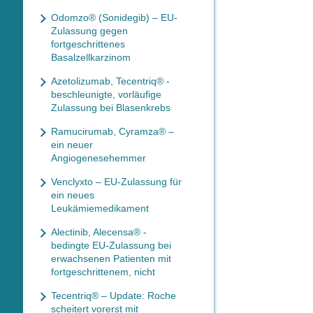
Odomzo® (Sonidegib) – EU-
Zulassung gegen
fortgeschrittenes
Basalzellkarzinom
Azetolizumab, Tecentriq® -
beschleunigte, vorläufige
Zulassung bei Blasenkrebs
Ramucirumab, Cyramza® –
ein neuer
Angiogenesehemmer
Venclyxto – EU-Zulassung für
ein neues
Leukämiemedikament
Alectinib, Alecensa® -
bedingte EU-Zulassung bei
erwachsenen Patienten mit
fortgeschrittenem, nicht
Tecentriq® – Update: Roche
scheitert vorerst mit