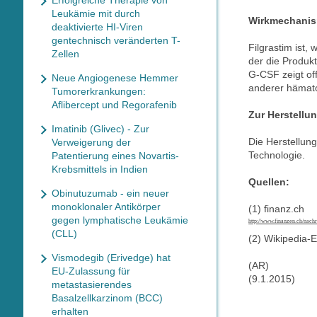
Erfolgreiche Therapie von
Leukämie mit durch
Wirkmechani
deaktivierte HI-Viren
gentechnisch veränderten T-
Filgrastim ist
Zellen
der die Produk
G-CSF zeigt off
Neue Angiogenese Hemmer
anderer hämato
Tumorerkrankungen:
Aflibercept und Regorafenib
Zur Herstellu
Imatinib (Glivec) - Zur
Die Herstellun
Verweigerung der
Technologie.
Patentierung eines Novartis-
Krebsmittels in Indien
Quellen:
Obinutuzumab - ein neuer
monoklonaler Antikörper
(1) finanz.ch
gegen lymphatische Leukämie
http://www.finanzen.ch/nach
(CLL)
(2) Wikipedia-
Vismodegib (Erivedge) hat
(AR)
EU-Zulassung für
(9.1.2015)
metastasierendes
Basalzellkarzinom (BCC)
erhalten