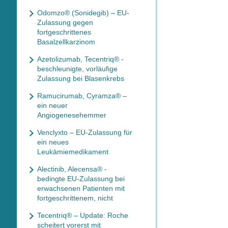
Odomzo® (Sonidegib) – EU-
Zulassung gegen
fortgeschrittenes
Basalzellkarzinom
Azetolizumab, Tecentriq® -
beschleunigte, vorläufige
Zulassung bei Blasenkrebs
Ramucirumab, Cyramza® –
ein neuer
Angiogenesehemmer
Venclyxto – EU-Zulassung für
ein neues
Leukämiemedikament
Alectinib, Alecensa® -
bedingte EU-Zulassung bei
erwachsenen Patienten mit
fortgeschrittenem, nicht
Tecentriq® – Update: Roche
scheitert vorerst mit