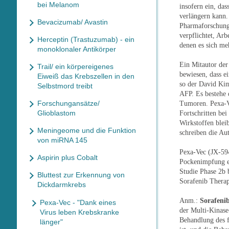
bei Melanom
insofern ein, da
verlängern kann
Bevacizumab/ Avastin
Pharmaforschung 
verpflichtet, Arb
Herceptin (Trastuzumab) - ein
denen es sich me
monoklonaler Antikörper
Ein Mitautor der
Trail/ ein körpereigenes
bewiesen, dass e
Eiweiß das Krebszellen in den
so der David Ki
Selbstmord treibt
AFP. Es bestehe 
Forschungansätze/
Tumoren. Pexa-V
Glioblastom
Fortschritten be
Wirkstoffen blei
Meningeome und die Funktion
schreiben die Au
von miRNA 145
Pexa-Vec (JX-594
Aspirin plus Cobalt
Pockenimpfung ei
Studie Phase 2b 
Bluttest zur Erkennung von
Sorafenib Therap
Dickdarmkrebs
Anm.:
Sorafeni
Pexa-Vec - "Dank eines
der Multi-Kinase
Virus leben Krebskranke
Behandlung des f
länger"