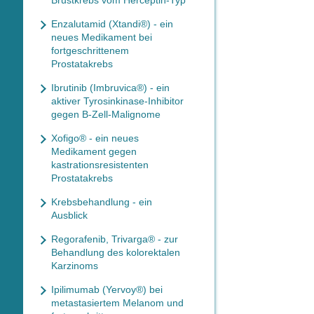
Brustkrebs vom Herceptin-Typ
Enzalutamid (Xtandi®) - ein
neues Medikament bei
fortgeschrittenem
Prostatakrebs
Ibrutinib (Imbruvica®) - ein
aktiver Tyrosinkinase-Inhibitor
gegen B-Zell-Malignome
Xofigo® - ein neues
Medikament gegen
kastrationsresistenten
Prostatakrebs
Krebsbehandlung - ein
Ausblick
Regorafenib, Trivarga® - zur
Behandlung des kolorektalen
Karzinoms
Ipilimumab (Yervoy®) bei
metastasiertem Melanom und