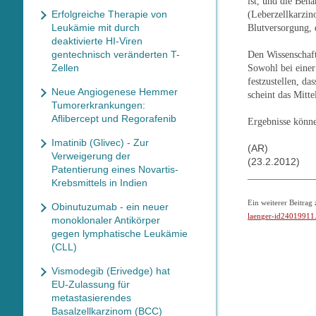
ist, und die Beh
Erfolgreiche Therapie von
(Leberzellkarzin
Leukämie mit durch
Blutversorgung, 
deaktivierte HI-Viren
gentechnisch veränderten T-
Den Wissenschaft
Zellen
Sowohl bei einer
festzustellen, d
Neue Angiogenese Hemmer
scheint das Mitt
Tumorerkrankungen:
Aflibercept und Regorafenib
Ergebnisse könne
Imatinib (Glivec) - Zur
(AR)
Verweigerung der
(23.2.2012)
Patentierung eines Novartis-
_____________
Krebsmittels in Indien
Ein weiterer Beitra
Obinutuzumab - ein neuer
laenger-id24019911
monoklonaler Antikörper
gegen lymphatische Leukämie
(CLL)
Vismodegib (Erivedge) hat
EU-Zulassung für
metastasierendes
Basalzellkarzinom (BCC)