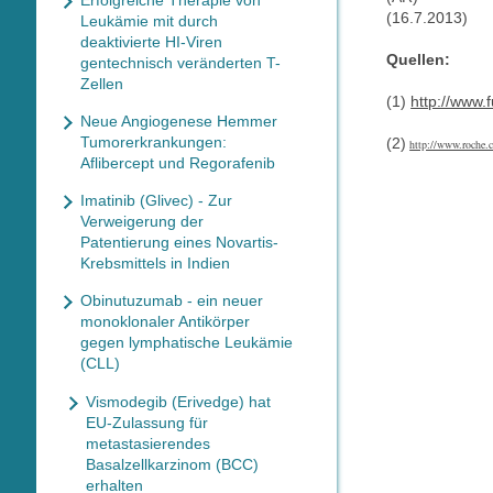
Erfolgreiche Therapie von
(16.7.2013)
Leukämie mit durch
deaktivierte HI-Viren
Quellen:
gentechnisch veränderten T-
Zellen
(1)
http://www.
Neue Angiogenese Hemmer
Tumorerkrankungen:
(2)
http://www.roche.
Aflibercept und Regorafenib
Imatinib (Glivec) - Zur
Verweigerung der
Patentierung eines Novartis-
Krebsmittels in Indien
Obinutuzumab - ein neuer
monoklonaler Antikörper
gegen lymphatische Leukämie
(CLL)
Vismodegib (Erivedge) hat
EU-Zulassung für
metastasierendes
Basalzellkarzinom (BCC)
erhalten