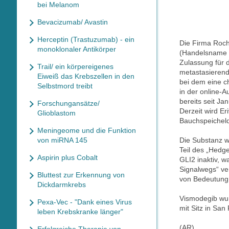
bei Melanom
Bevacizumab/ Avastin
Herceptin (Trastuzumab) - ein
Die Firma Roch
monoklonaler Antikörper
(Handelsname v
Zulassung für 
Trail/ ein körpereigenes
metastasierend
Eiweiß das Krebszellen in den
bei dem eine ch
Selbstmord treibt
in der online-A
bereits seit J
Forschungansätze/
Derzeit wird E
Glioblastom
Bauchspeicheld
Meningeome und die Funktion
von miRNA 145
Die Substanz w
Teil des „Hedg
Aspirin plus Cobalt
GLI2 inaktiv, 
Signalwegs“ ver
Bluttest zur Erkennung von
von Bedeutung 
Dickdarmkrebs
Vismodegib wu
Pexa-Vec - "Dank eines Virus
mit Sitz in San 
leben Krebskranke länger"
(AR)