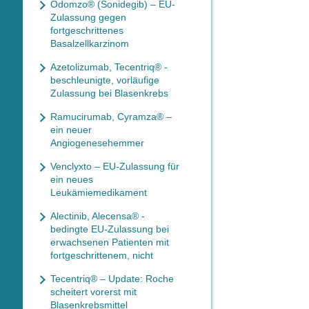
Odomzo® (Sonidegib) – EU-
Zulassung gegen
fortgeschrittenes
Basalzellkarzinom
Azetolizumab, Tecentriq® -
beschleunigte, vorläufige
Zulassung bei Blasenkrebs
Ramucirumab, Cyramza® –
ein neuer
Angiogenesehemmer
Venclyxto – EU-Zulassung für
ein neues
Leukämiemedikament
Alectinib, Alecensa® -
bedingte EU-Zulassung bei
erwachsenen Patienten mit
fortgeschrittenem, nicht
Tecentriq® – Update: Roche
scheitert vorerst mit
Blasenkrebsmittel